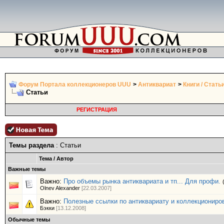
Форум Портала коллекционеров UUU
>
Антиквариат
>
Книги / Стать
Статьи
РЕГИСТРАЦИЯ
Темы раздела
: Статьи
Тема
/
Автор
Важные темы
Важно:
Про объемы рынка антиквариата и тп... Для профи.
Olnev Alexander
[22.03.2007]
Важно:
Полезные ссылки по антиквариату и коллекциониро
Бэкки
[13.12.2008]
Обычные темы