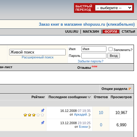
БЫСТРЫЙ
ПЕРЕХОД
Заказ книг в магазине shopuuu.ru (кликабельно)
|
|
|
|
UUU.RU
МАГАЗИН
ФОРУМ
СТАТЬИ
Имя
Запомнить?
Пароль
Расширенный поиск
Забыли пароль?
new
ан-лист
Отзывы
Опции раздела
Рейтинг
Последнее сообщение
Ответов
Просмотров
16.12.2008
07:19:35
10
10,967
от
Аркадий.
13.12.2008
23:10:25
0
6,990
от
Бэкки