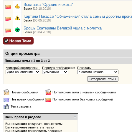
Выставка "Оружие и охота"
Бэкки
[19.10.2010]
Картина Пикассо "Обнаженная" стала самым дорогим произ
Бэкки
[05.05.2010]
Брошь Екатерины Великой ушла с молотка
Бэкки
[23.04.2010]
Опции просмотра
Показаны темы с 1 по 3 из 3
Критерий сортировки
Порядок отображения
Показать
Новые сообщения
Популярная тема с новыми сообщениями
Нет новых сообщений
Популярная тема без новых сообщений
Тема закрыта
Ваши права в разделе
Вы
не можете
создавать новые темы
Вы
не можете
отвечать в темах
Вы
не можете
прикреплять вложения