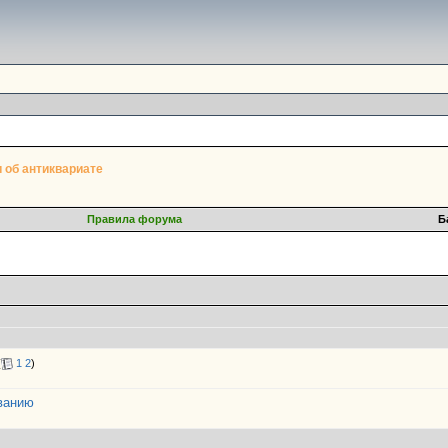
и об антиквариате
Правила форума
Б
(
1
2
)
ванию