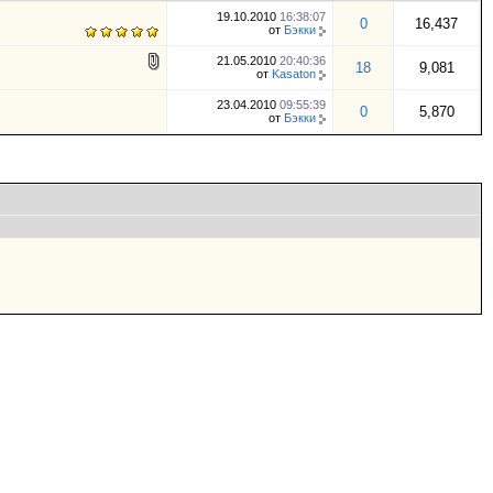
19.10.2010
16:38:07
0
16,437
от
Бэкки
21.05.2010
20:40:36
18
9,081
от
Kasaton
23.04.2010
09:55:39
0
5,870
от
Бэкки