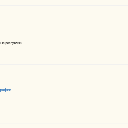
ные республики
графии