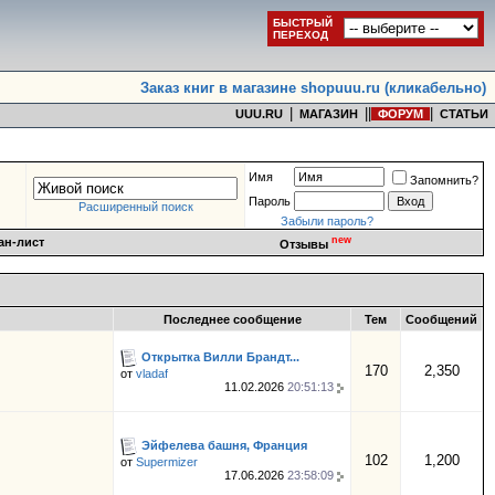
БЫСТРЫЙ
ПЕРЕХОД
Заказ книг в магазине shopuuu.ru (кликабельно)
|
|
|
|
UUU.RU
МАГАЗИН
ФОРУМ
СТАТЬИ
Имя
Запомнить?
Пароль
Расширенный поиск
Забыли пароль?
new
ан-лист
Отзывы
Последнее сообщение
Тем
Сообщений
Открытка Вилли Брандт...
170
2,350
от
vladaf
11.02.2026
20:51:13
Эйфелева башня, Франция
102
1,200
от
Supermizer
17.06.2026
23:58:09