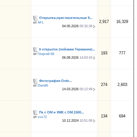
Открытки,пригласительные 9...
2,917
16,329
от
AFL
04.05.2026
05:32:39
6 открыток (пейзажи Германии)...
193
777
от
Георгий 68
06.08.2026
14:03:43
Фотография Оле́г...
274
2,603
от
David6
14.03.2026
00:12:49
Пк с ОМ и ХМК с ОМ.1500...
134
694
от
vvs72
10.12.2024
10:51:09