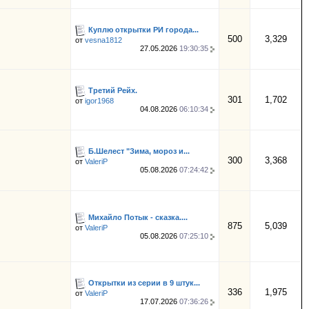
Куплю открытки РИ города...
500
3,329
от
vesna1812
27.05.2026
19:30:35
Третий Рейх.
301
1,702
от
igor1968
04.08.2026
06:10:34
Б.Шелест "Зима, мороз и...
300
3,368
от
ValeriP
05.08.2026
07:24:42
Михайло Потык - сказка....
875
5,039
от
ValeriP
05.08.2026
07:25:10
Открытки из серии в 9 штук...
336
1,975
от
ValeriP
17.07.2026
07:36:26