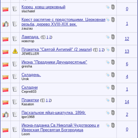
Корец, ковш церковный
0
sluchatel
Крест распятие с предстоящими. Церковная
1
резьба, дерево XVIII-XIX век.
zauzau
Лампада.
(
1
2
)
12
новотор
Плакетка "Святой Антипий" (2 эмали)
(
1
2
)
13
JEWELLER
Икона "Праздники Двунадесятные"
6
gresha
Складень.
4
Urok
Складни
1
Сергей33
Плакетки
(
1
2
)
14
Kasaton
Пасхальное яйцо-шкатулка. 1894г.
2
igor1968
Икона-ладанка Св.Николай Чудотворец и
0
Иверская Пресвятая Богородица
Leom