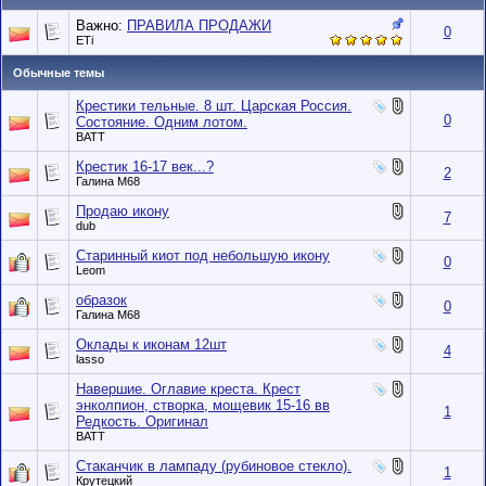
Важно:
ПРАВИЛА ПРОДАЖИ
0
ETi
Обычные темы
Крестики тельные. 8 шт. Царская Россия.
0
Состояние. Одним лотом.
BATT
Крестик 16-17 век...?
2
Галина М68
Продаю икону
7
dub
Старинный киот под небольшую икону
0
Leom
образок
0
Галина М68
Оклады к иконам 12шт
4
lasso
Навершие. Оглавие креста. Крест
энколпион, створка, мощевик 15-16 вв
1
Редкость. Оригинал
BATT
Стаканчик в лампаду (рубиновое стекло).
1
Крутецкий