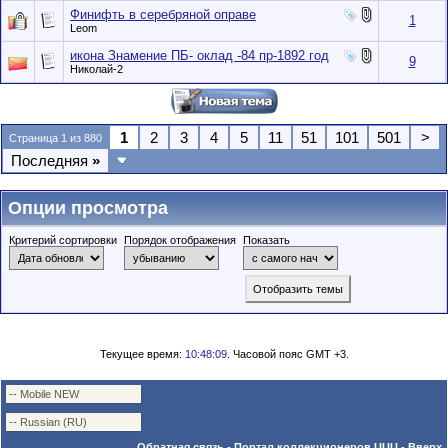
Финифть в серебряной оправе
1
Leom
икона Знамение ПБ- оклад -84 пр-1892 год
9
Николай-2
1
2
3
4
5
11
51
101
501
>
Страница 1 из 880
Последняя
»
Опции просмотра
Критерий сортировки
Порядок отображения
Показать
Текущее время:
10:48:09
. Часовой пояс GMT +3.
Обратная связь
-
Портал коллекционеров UUU
-
Вверх