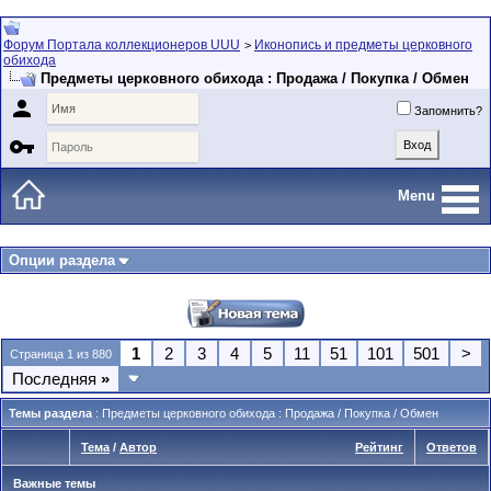
Форум Портала коллекционеров UUU
Иконопись и предметы церковного
>
обихода
Предметы церковного обихода : Продажа / Покупка / Обмен

Запомнить?

Menu
Опции раздела
1
2
3
4
5
11
51
101
501
>
Страница 1 из 880
Последняя
»
Темы раздела
: Предметы церковного обихода : Продажа / Покупка / Обмен
Тема
/
Автор
Рейтинг
Ответов
Важные темы