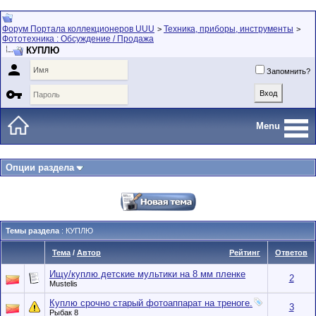
Форум Портала коллекционеров UUU
Техника, приборы, инструменты
>
>
Фототехника : Обсуждение / Продажа
КУПЛЮ

Запомнить?

Menu
Опции раздела
Темы раздела
: КУПЛЮ
Тема
/
Автор
Рейтинг
Ответов
Ищу/куплю детские мультики на 8 мм пленке
2
Mustelis
Куплю срочно старый фотоаппарат на треноге.
3
Рыбак 8