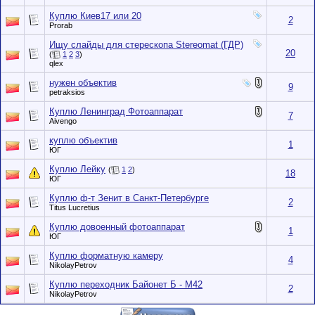
Куплю Киев17 или 20
2
Prorab
Ищу слайды для стерескопа Stereomat (ГДР)
20
(
1
2
3
)
qlex
нужен объектив
9
petraksios
Куплю Ленинград Фотоаппарат
7
Aivengo
куплю объектив
1
ЮГ
Куплю Лейку
(
1
2
)
18
ЮГ
Куплю ф-т Зенит в Санкт-Петербурге
2
Titus Lucretius
Куплю довоенный фотоаппарат
1
ЮГ
Куплю форматную камеру
4
NikolayPetrov
Куплю переходник Байонет Б - М42
2
NikolayPetrov