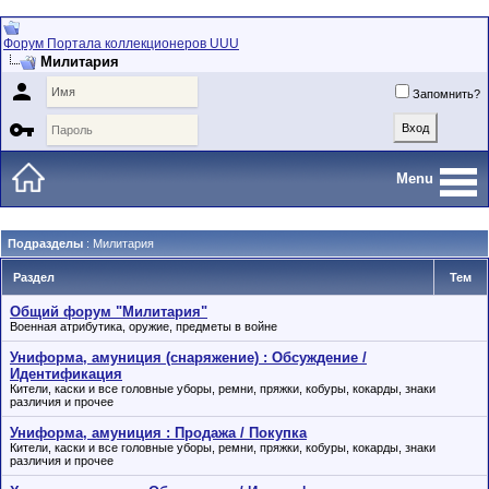
Форум Портала коллекционеров UUU
Милитария

Запомнить?

Menu
Подразделы
: Милитария
Раздел
Тем
Общий форум "Милитария"
Военная атрибутика, оружие, предметы в войне
Униформа, амуниция (снаряжение) : Обсуждение /
Идентификация
Кители, каски и все головные уборы, ремни, пряжки, кобуры, кокарды, знаки
различия и прочее
Униформа, амуниция : Продажа / Покупка
Кители, каски и все головные уборы, ремни, пряжки, кобуры, кокарды, знаки
различия и прочее