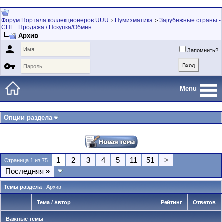
Форум Портала коллекционеров UUU
Нумизматика
Зарубежные страны -
>
>
СНГ : Продажа / Покупка/Обмен
Архив

Запомнить?

Menu
Опции раздела
1
2
3
4
5
11
51
>
Страница 1 из 75
Последняя
»
Темы раздела
: Архив
Тема
/
Автор
Рейтинг
Ответов
Важные темы