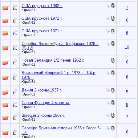
США пруф-сет 1982 г.
7
Юрий 61
США пруф-сет 1972 г.
6
Юрий 61
США пруф-сет 1971 г.
6
Юрий 61
Серебро Люксембурга. 5 франков 1929 г.
10
(
1
2
)
Юрий 61
Новая Зеландия 1/2 пенни 1962 г.
6
Юрий 61
Британский Маврикий 1 р. 1978 г., 1/4 р.
6
1975 г.
Юрий 61
Дания 2 кроны 1937 г.
5
Юрий 61
Сарая Франция 4 монеты.
8
Юрий 61
Швеция 2 кроны 1907 г.
7
Юрий 61
Серебро Британии флорин 1933 г. Георг 5-
6
ый.
Юрий 61