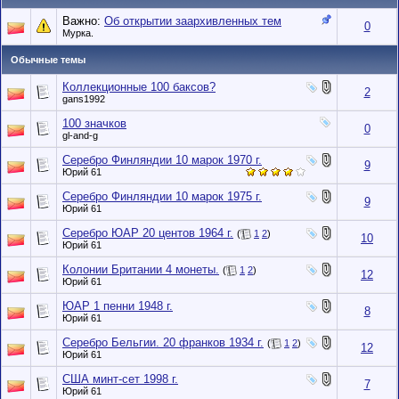
Важно:
Об открытии заархивленных тем
0
Мурка.
Обычные темы
Коллекционные 100 баксов?
2
gans1992
100 значков
0
gl-and-g
Серебро Финляндии 10 марок 1970 г.
9
Юрий 61
Серебро Финляндии 10 марок 1975 г.
9
Юрий 61
Серебро ЮАР 20 центов 1964 г.
(
1
2
)
10
Юрий 61
Колонии Британии 4 монеты.
(
1
2
)
12
Юрий 61
ЮАР 1 пенни 1948 г.
8
Юрий 61
Серебро Бельгии. 20 франков 1934 г.
(
1
2
)
12
Юрий 61
США минт-сет 1998 г.
7
Юрий 61