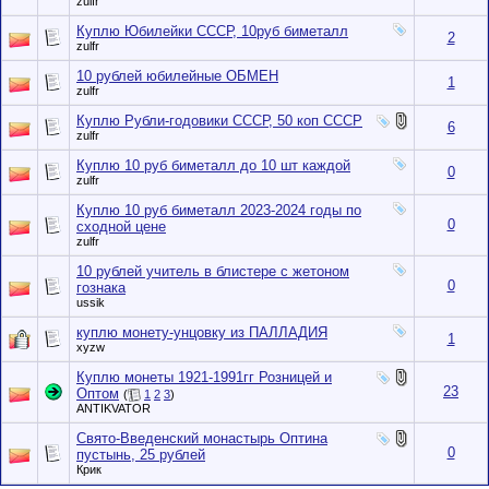
zulfr
Куплю Юбилейки СССР, 10руб биметалл
2
zulfr
10 рублей юбилейные ОБМЕН
1
zulfr
Куплю Рубли-годовики СССР, 50 коп СССР
6
zulfr
Куплю 10 руб биметалл до 10 шт каждой
0
zulfr
Куплю 10 руб биметалл 2023-2024 годы по
0
сходной цене
zulfr
10 рублей учитель в блистере с жетоном
0
гознака
ussik
куплю монету-унцовку из ПАЛЛАДИЯ
1
xyzw
Куплю монеты 1921-1991гг Розницей и
23
Оптом
(
1
2
3
)
ANTIKVATOR
Свято-Введенский монастырь Оптина
0
пустынь, 25 рублей
Крик