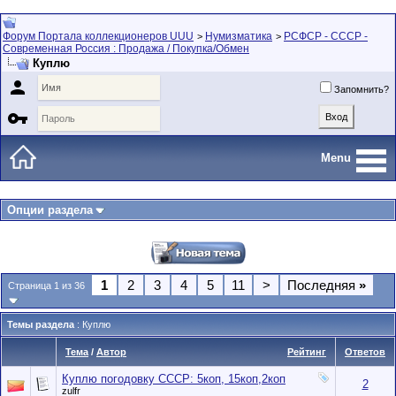
Форум Портала коллекционеров UUU
Нумизматика
РСФСР - СССР -
>
>
Современная Россия : Продажа / Покупка/Обмен
Куплю

Запомнить?

Menu
Опции раздела
1
2
3
4
5
11
>
Последняя
»
Страница 1 из 36
Темы раздела
: Куплю
Тема
/
Автор
Рейтинг
Ответов
Куплю погодовку СССР: 5коп, 15коп,2коп
2
zulfr