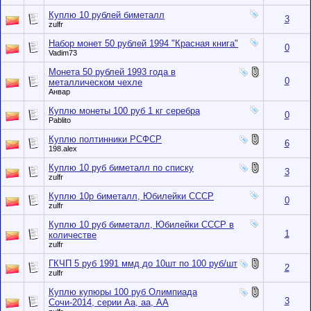
Куплю 10 рублей биметалл
3
zulfr
Набор монет 50 рублей 1994 "Красная книга"
0
Vadim73
Монета 50 рублей 1993 года в
0
металлическом чехле
Анвар
Куплю монеты 100 руб 1 кг серебра
0
Pablito
Куплю полтинники РСФСР
6
198.alex
Куплю 10 руб биметалл по списку
3
zulfr
Куплю 10р биметалл, Юбилейки СССР
0
zulfr
Куплю 10 руб биметалл, Юбилейки СССР в
1
количестве
zulfr
ГКЧП 5 руб 1991 ммд до 10шт по 100 руб/шт
2
zulfr
Куплю купюры 100 руб Олимпиада
3
Сочи-2014, серии Аа, аа, АА