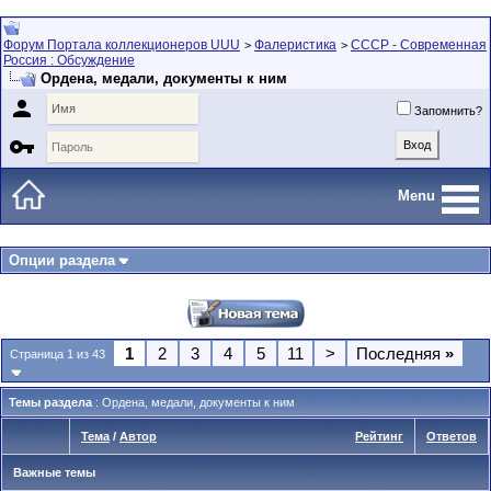
Форум Портала коллекционеров UUU
Фалеристика
СССР - Современная
>
>
Россия : Обсуждение
Ордена, медали, документы к ним

Запомнить?

Menu
Опции раздела
1
2
3
4
5
11
>
Последняя
»
Страница 1 из 43
Темы раздела
: Ордена, медали, документы к ним
Тема
/
Автор
Рейтинг
Ответов
Важные темы