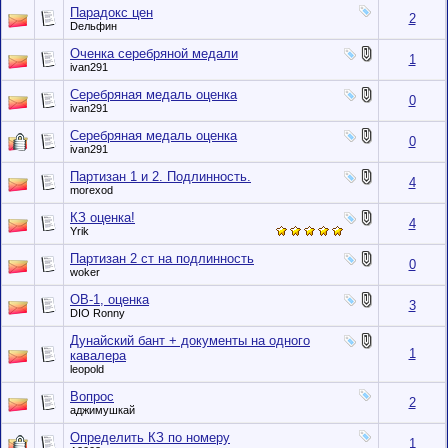
Парадокс цен
2
Dельфин
Оченка серебряной медали
1
ivan291
Серебряная медаль оценка
0
ivan291
Серебряная медаль оценка
0
ivan291
Партизан 1 и 2. Подлинность.
4
morexod
КЗ оценка!
4
Yrik
Партизан 2 ст на подлинность
0
woker
ОВ-1, оценка
3
DIO Ronny
Дунайский бант + документы на одного
1
кавалера
leopold
Вопрос
2
аджимушкай
Определить КЗ по номеру
1