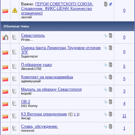
Важно:
ГЕРОИ СОВЕТСКОГО СОЮЗА.
Справочник. ФИКС-ЦЕНА! Количество
0
ограничено!
лентяй
Обычные темы
Севастополь
0
Игорь...
Оценка банта Ленинград Трудовое отличие
0
ЗПГ
Supermizer
П-образное ушко
5
Alexandr1765
Комплект на красноармейца
5
аджимушкай
Медаль за оборону Севастополя
3
leopold
ОВ-2
4
DIO Ronny
КЗ Веточки определение
(
1
2
)
11
Ансар
Слава, обсуждение.
1
morexod