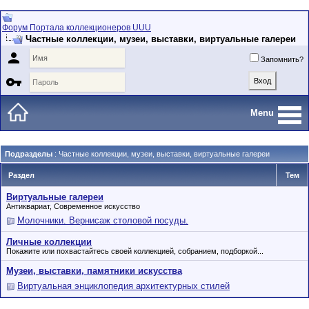
Форум Портала коллекционеров UUU
Частные коллекции, музеи, выставки, виртуальные галереи

Запомнить?

Menu
Подразделы
: Частные коллекции, музеи, выставки, виртуальные галереи
Раздел
Тем
Виртуальные галереи
Антиквариат, Современное искусство
Молочники. Вернисаж столовой посуды.
Личные коллекции
Покажите или похвастайтесь своей коллекцией, собранием, подборкой...
Музеи, выставки, памятники искусства
Виртуальная энциклопедия архитектурных стилей