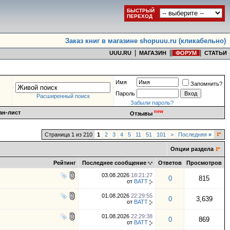
БЫСТРЫЙ
ПЕРЕХОД
Заказ книг в магазине shopuuu.ru (кликабельно)
|
|
|
|
UUU.RU
МАГАЗИН
ФОРУМ
СТАТЬИ
Имя
Запомнить?
Пароль
Расширенный поиск
Забыли пароль?
new
ан-лист
Отзывы
Страница 1 из 210
1
2
3
4
5
11
51
101
>
Последняя
»
Опции раздела
Рейтинг
Последнее сообщение
Ответов
Просмотров
03.08.2026
18:21:27
0
815
от
BATT
01.08.2026
22:29:55
0
3,639
от
BATT
01.08.2026
22:29:38
0
869
от
BATT