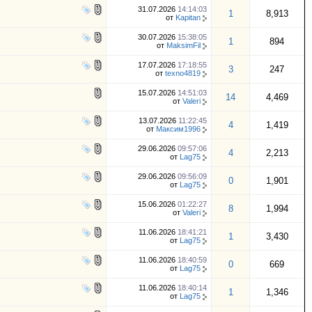
31.07.2026
14:14:03
1
8,913
от
Kapitan
30.07.2026
15:38:05
1
894
от
MaksimFil
17.07.2026
17:18:55
3
247
от
texno4819
15.07.2026
14:51:03
14
4,469
от
Valeri
13.07.2026
11:22:45
4
1,419
от
Максим1996
29.06.2026
09:57:06
4
2,213
от
Lag75
29.06.2026
09:56:09
0
1,901
от
Lag75
15.06.2026
01:22:27
8
1,994
от
Valeri
11.06.2026
18:41:21
1
3,430
от
Lag75
11.06.2026
18:40:59
0
669
от
Lag75
11.06.2026
18:40:14
1
1,346
от
Lag75