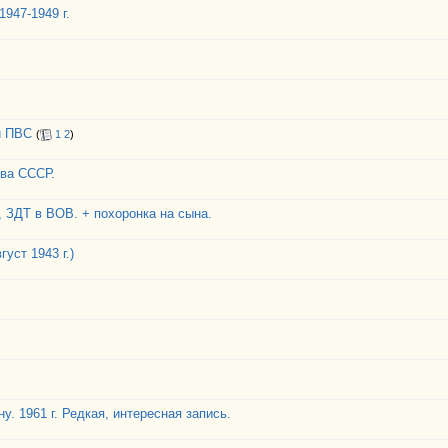
947-1949 г.
и ПВС
(
1
2
)
тва СССР.
, ЗДТ в ВОВ. + похоронка на сына.
уст 1943 г.)
. 1961 г. Редкая, интересная запись.