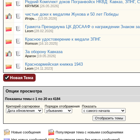
Редкий Комплект доков Погранвойск НКВД: Кавказ, ЗПНГ, 
KRYMSK
[26.05.2026]
чистые доки к медалям Жукова и 50 лет Победы
Игорь...
[13.05.2026]
Грамота Президиума ЦК ДОСААФ о награждении Знаком за
Leom
[28.02.2026]
Красное удостоверение к медали ЗПНГ.
Romson
[16.10.2025]
За оборону Кавказа
Арагон
[19.05.2026]
Красноармейская книжка 1943
Leom
[24.11.2023]
Опции просмотра
Показаны темы с 1 по 20 из 4184
Критерий сортировки
Порядок отображения
Показать
Новые сообщения
Популярная тема с новыми сообщениями
Нет новых сообщений
Популярная тема без новых сообщений