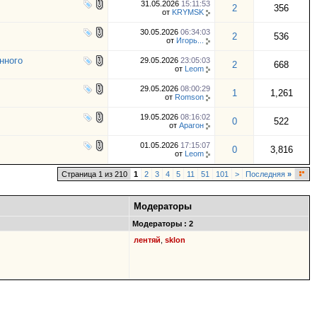
31.05.2026
15:11:53
2
356
от
KRYMSK
30.05.2026
06:34:03
2
536
от
Игорь...
нного
29.05.2026
23:05:03
2
668
от
Leom
29.05.2026
08:00:29
1
1,261
от
Romson
19.05.2026
08:16:02
0
522
от
Арагон
01.05.2026
17:15:07
0
3,816
от
Leom
Страница 1 из 210
1
2
3
4
5
11
51
101
>
Последняя
»
Модераторы
Модераторы : 2
лентяй
,
sklon