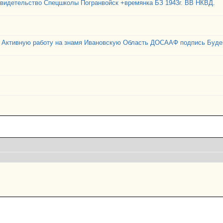
Свидетельство Спецшколы Погранвойск +времянка БЗ 1943г. ВВ НКВД.
 Активную работу на знамя Ивановскую Область ДОСААФ подпись Буде