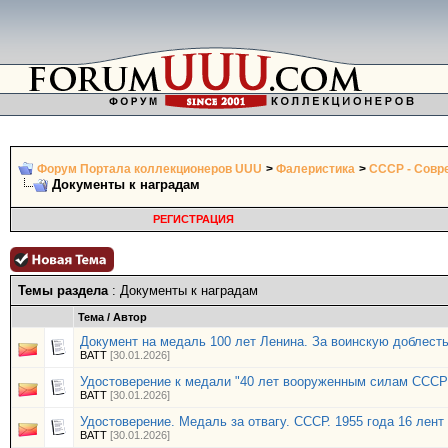
Форум Портала коллекционеров UUU
>
Фалеристика
>
СССР - Совре
Документы к наградам
РЕГИСТРАЦИЯ
Темы раздела
: Документы к наградам
Тема
/
Автор
Документ на медаль 100 лет Ленина. За воинскую доблесть
BATT
[30.01.2026]
Удостоверение к медали "40 лет вооруженным силам СССР"
BATT
[30.01.2026]
Удостоверение. Медаль за отвагу. СССР. 1955 года 16 лент
BATT
[30.01.2026]