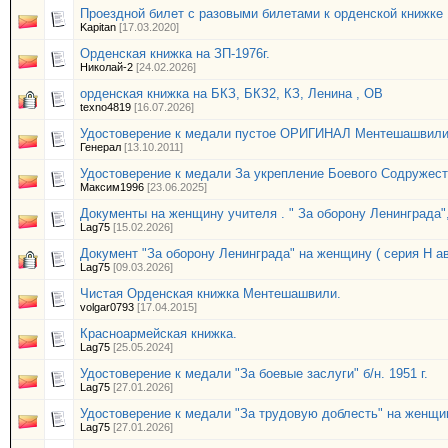
Проездной билет с разовыми билетами к орденской книжке 1
Kapitan
[17.03.2020]
Орденская книжка на ЗП-1976г.
Николай-2
[24.02.2026]
орденская книжка на БКЗ, БКЗ2, КЗ, Ленина , ОВ
texno4819
[16.07.2026]
Удостоверение к медали пустое ОРИГИНАЛ Ментешашвил
Генерал
[13.10.2011]
Удостоверение к медали За укрепление Боевого Содружес
Максим1996
[23.06.2025]
Документы на женщину учителя . " За оборону Ленинграда"
Lag75
[15.02.2026]
Документ "За оборону Ленинграда" на женщину ( серия Н авг
Lag75
[09.03.2026]
Чистая Орденская книжка Ментешашвили.
volgar0793
[17.04.2015]
Красноармейская книжка.
Lag75
[25.05.2024]
Удостоверение к медали "За боевые заслуги" б/н. 1951 г.
Lag75
[27.01.2026]
Удостоверение к медали "За трудовую доблесть" на женщину
Lag75
[27.01.2026]