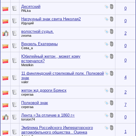
Десятский
0
PALka
Нагрудный знак свита Николая2
0
Идущий
волостной судья.
2
zeoma
Вензель Екатерины
0
Сева_а
Юбилейный жетон , может кому
0
встречался?
Metelkin
11 финляндский стрелковый полк. Полковой
4
знак
valer
жетон жд дороги Брянск
2
серегаа
Полковой знак
7
серегаа
Лента =За отличие в 1860 г=
0
torsion74
Эмблема Российского Императорского
1
автомобильного общества . Оценка