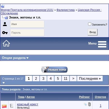
Форум Портала коллекционеров UUU
Фалеристика
Царская Россия :
>
>
Обсуждение
Знаки, жетоны и т.п.

Запомнить?

Menu
Опции раздела
1
2
3
4
5
11
>
Последняя
»
Страница 1 из 17
Темы раздела
: Знаки, жетоны и т.п.
Тема
/
Автор
Рейтинг
Ответов
красный крест
1
бельгиец1