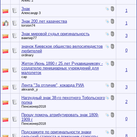
Алекс 2
Знак
1
Александр 3
Знак 200 лет казачества
1
torsion74
Знак мировой судья оригинальность
3
вампир77
значок Киевское общество велосипедистов
0
любителей
ordinary
Жетон Июнь 1890 г 25 лет Рукавишникову -
создателю пенициарных учреждений для
1
малолеток
cap
Лента "За отличие", кокарда РИА
3
alexandr_y
Нагрудный знак 38-го пехотного Тобольского
2
полка
Пенсионер2018
Прошу помочь атрибутировать знак 1809-
0
1909 г
Пенсионер2018
Подскажите по оригинальности знаки
8
сельский староста и помощник старсоты