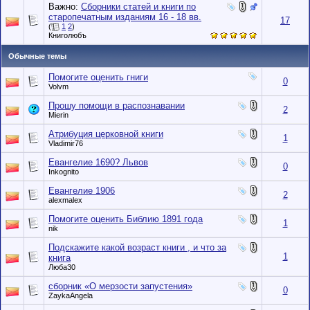
Важно:
Сборники статей и книги по
старопечатным изданиям 16 - 18 вв.
17
(
1
2
)
Книголюбъ
Обычные темы
Помогите оценить гниги
0
Volvm
Прошу помощи в распознавании
2
Mierin
Атрибуция церковной книги
1
Vladimir76
Евангелие 1690? Львов
0
Inkognito
Евангелие 1906
2
alexmalex
Помогите оценить Библию 1891 года
1
nik
Подскажите какой возраст книги , и что за
1
книга
Люба30
сборник «О мерзости запустения»
0
ZaykaAngela