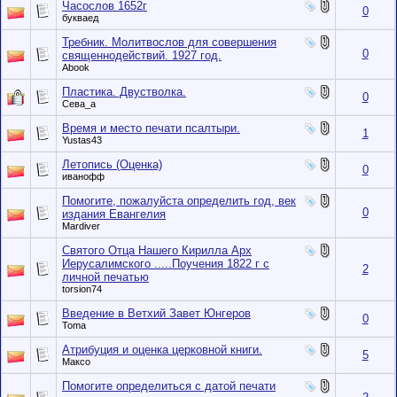
Часослов 1652г
0
букваед
Требник. Молитвослов для совершения
0
священнодействий. 1927 год.
Abook
Пластика. Двустволка.
0
Сева_а
Время и место печати псалтыри.
1
Yustas43
Летопись (Оценка)
0
иванофф
Помогите, пожалуйста определить год, век
0
издания Евангелия
Mardiver
Святого Отца Нашего Кирилла Арх
Иерусалимского .....Поучения 1822 г с
2
личной печатью
torsion74
Введение в Ветхий Завет Юнгеров
0
Toma
Атрибуция и оценка церковной книги.
5
Максо
Помогите определиться с датой печати