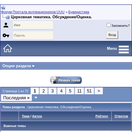
Форум Портала коллекционеров UUU
Букинистика
>
Церковная тематика. Обсуждение/Оценка.

Запомнить?

Menu
Опции раздела
1
2
3
4
5
11
51
>
Страница 1 из 72
Последняя
»
Темы раздела
: Церковная тематика. Обсуждение/Оценка.
Тема
/
Автор
Рейтинг
Ответов
Важные темы