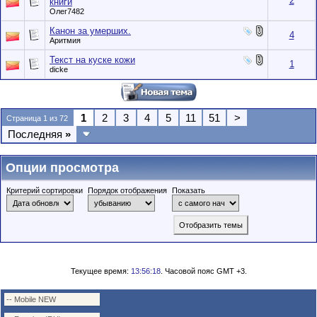
2
книги
Олег7482
Канон за умерших.
4
Аритмия
Текст на куске кожи
1
dicke
1
2
3
4
5
11
51
>
Страница 1 из 72
Последняя
»
Опции просмотра
Критерий сортировки
Порядок отображения
Показать
Текущее время:
13:56:18
. Часовой пояс GMT +3.