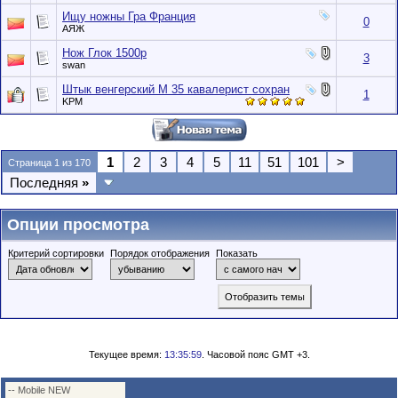
Ищу ножны Гра Франция
0
АЯЖ
Нож Глок 1500р
3
swan
Штык венгерский М 35 кавалерист сохран
1
KPM
1
2
3
4
5
11
51
101
>
Страница 1 из 170
Последняя
»
Опции просмотра
Критерий сортировки
Порядок отображения
Показать
Текущее время:
13:35:59
. Часовой пояс GMT +3.