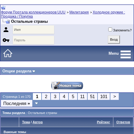
Форум Портала коллекционеров UUU
Милитария
Холодное оружие :
>
>
Продажа / Покупка
Остальные страны

Запомнить?

Menu
Опции раздела
1
2
3
4
5
11
51
101
>
Страница 1 из 170
Последняя
»
Темы раздела
: Остальные страны
Тема
/
Автор
Рейтинг
Ответов
Важные темы