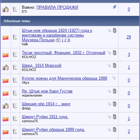
Важно:
ПРАВИЛА ПРОДАЖИ
0
ETi
Обычные темы
Штык-нож образца 1924 (1927) года к
винтовкам и карабинам системы
29
Маузера.Польша
(
1
2
3
)
halk
Тесак пехотный. Франция. 1832 г. Отличный
3
KOLHOZ
Швед. 1914 Морской
1
KOLHOZ
Куплю ножны для Маннлихера образца 1888
0
Vitys
Re: Штык нож Карл Густав
0
норильчанин
Швеция обр.1914 г....минт
0
форд
Шмидт-Рубин 1911 года.
1
samosa75
Шмидт-Рубин образца 1889 года.
2
samosa75