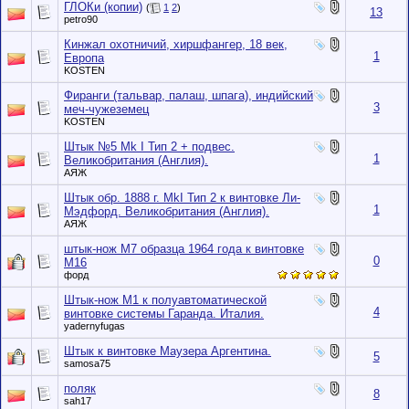
ГЛОКи (копии)
(
1
2
)
13
petro90
Кинжал охотничий, хиршфангер, 18 век,
1
Европа
KOSTEN
Фиранги (тальвар, палаш, шпага), индийский
3
меч-чужеземец
KOSTEN
Штык №5 Mk I Тип 2 + подвес.
1
Великобритания (Англия).
АЯЖ
Штык обр. 1888 г. MkI Тип 2 к винтовке Ли-
1
Мэдфорд. Великобритания (Англия).
АЯЖ
штык-нож М7 образца 1964 года к винтовке
0
М16
форд
Штык-нож М1 к полуавтоматической
4
винтовке системы Гаранда. Италия.
yadernyfugas
Штык к винтовке Маузера Аргентина.
5
samosa75
поляк
8
sah17