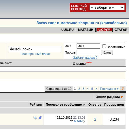
БЫСТРЫЙ
ПЕРЕХОД
Заказ книг в магазине shopuuu.ru (кликабельно)
|
|
|
|
UUU.RU
МАГАЗИН
ФОРУМ
СТАТЬИ
Имя
Запомнить?
Пароль
Расширенный поиск
Забыли пароль?
new
ан-лист
Отзывы
Страница 1 из 10
1
2
3
4
5
>
Последняя
»
Опции раздела
Рейтинг
Последнее сообщение
Ответов
Просмотров
22.10.2013
21:13:01
2
8,234
от
ARAM