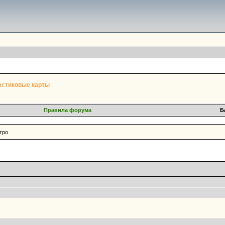
астиковые карты
Правила форума
Б
тро