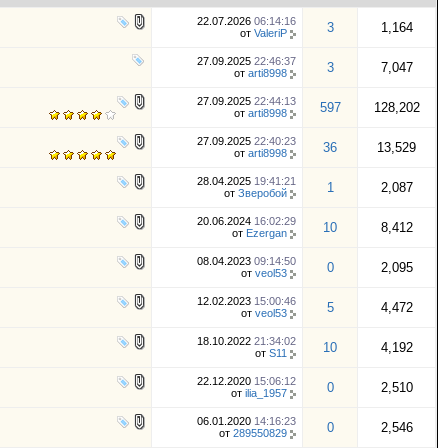
22.07.2026
06:14:16
3
1,164
от
ValeriP
27.09.2025
22:46:37
3
7,047
от
arti8998
27.09.2025
22:44:13
597
128,202
от
arti8998
27.09.2025
22:40:23
36
13,529
от
arti8998
28.04.2025
19:41:21
1
2,087
от
Зверобой
20.06.2024
16:02:29
10
8,412
от
Ezergan
08.04.2023
09:14:50
0
2,095
от
veol53
12.02.2023
15:00:46
5
4,472
от
veol53
18.10.2022
21:34:02
10
4,192
от
S11
22.12.2020
15:06:12
0
2,510
от
ilia_1957
06.01.2020
14:16:23
0
2,546
от
289550829