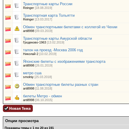
Транспортные карты России
Reinger
[18.08.2019]
Транспортная карта Тольятти
Reinger
[13.03.2017]
Обмен транспортными билетами с коллегой из Чехии
arti8998
[09.03.2019]
Транспортные карты Амурской области
Гродеково-1963
[13.02.2019]
талон на проезд -Москва 2006 год
Николай-2
[10.02.2019]
Японские билеты с изображениями транспорта
arti8998
[26.01.2019]
метро сша
smolniy
[25.03.2018]
Обмен транспортные билеты разных стран
arti8998
[11.08.2018]
билеты Метро - обмен
arti8998
[06.10.2015]
Опции просмотра
Показаны темы с 1 по 20 из 191