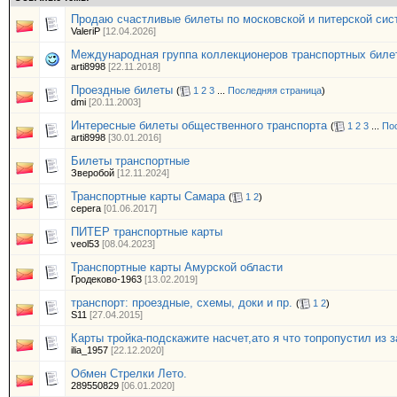
Продаю счастливые билеты по московской и питерской сист
ValeriP
[12.04.2026]
Международная группа коллекционеров транспортных биле
arti8998
[22.11.2018]
Проездные билеты
(
1
2
3
...
Последняя страница
)
dmi
[20.11.2003]
Интересные билеты общественного транспорта
(
1
2
3
...
По
arti8998
[30.01.2016]
Билеты транспортные
Зверобой
[12.11.2024]
Транспортные карты Самара
(
1
2
)
cepera
[01.06.2017]
ПИТЕР транспортные карты
veol53
[08.04.2023]
Транспортные карты Амурской области
Гродеково-1963
[13.02.2019]
транспорт: проездные, схемы, доки и пр.
(
1
2
)
S11
[27.04.2015]
Карты тройка-подскажите насчет,ато я что топропустил из 
ilia_1957
[22.12.2020]
Обмен Стрелки Лето.
289550829
[06.01.2020]