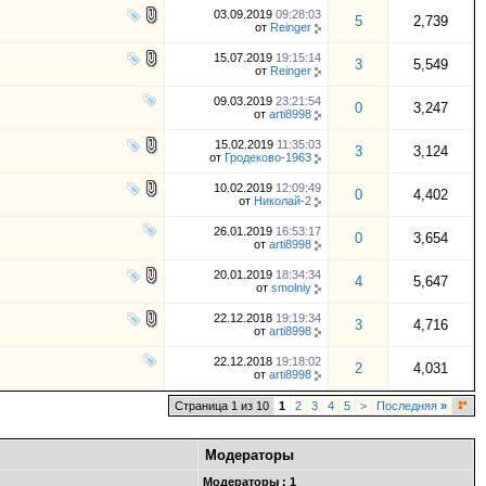
03.09.2019
09:28:03
5
2,739
от
Reinger
15.07.2019
19:15:14
3
5,549
от
Reinger
09.03.2019
23:21:54
0
3,247
от
arti8998
15.02.2019
11:35:03
3
3,124
от
Гродеково-1963
10.02.2019
12:09:49
0
4,402
от
Николай-2
26.01.2019
16:53:17
0
3,654
от
arti8998
20.01.2019
18:34:34
4
5,647
от
smolniy
22.12.2018
19:19:34
3
4,716
от
arti8998
22.12.2018
19:18:02
2
4,031
от
arti8998
Страница 1 из 10
1
2
3
4
5
>
Последняя
»
Модераторы
Модераторы : 1