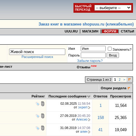
БЫСТРЫЙ
ПЕРЕХОД
Заказ книг в магазине shopuuu.ru (кликабельно)
|
|
|
|
UUU.RU
МАГАЗИН
ФОРУМ
СТАТЬИ
Имя
Запомнить?
Пароль
Расширенный поиск
Забыли пароль?
new
ан-лист
Отзывы
Страница 1 из 2
1
2
>
Опции раздела
Рейтинг
Последнее сообщение
Ответов
Просмотров
02.08.2025
11:56:54
1
11,564
от
эxpert
27.09.2019
20:45:20
158
25,365
от
Алесио
31.08.2019
14:37:08
41
19,049
от
алин