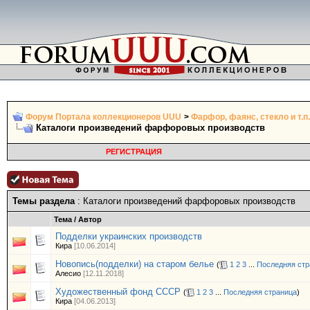
Форум Портала коллекционеров UUU
>
Фарфор, фаянс, стекло и т.п.
Каталоги произведений фарфоровых производств
РЕГИСТРАЦИЯ
Темы раздела
: Каталоги произведений фарфоровых производств
Тема
/
Автор
Подделки украинских производств
Кира
[10.06.2014]
Новопись(подделки) на старом белье
(
1
2
3
...
Последняя стр
Алесио
[12.11.2018]
Художественный фонд СССР
(
1
2
3
...
Последняя страница
)
Кира
[04.06.2013]