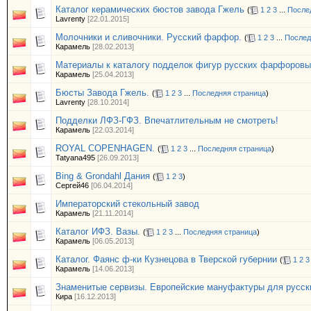
Каталог керамических бюстов завода Гжель
(
1
2
3
...
После
Lavrenty
[22.01.2015]
Молочники и сливочники. Русский фарфор.
(
1
2
3
...
Послед
Карамель
[28.02.2013]
Материалы к каталогу подделок фигур русских фарфоровы
Карамель
[25.04.2013]
Бюсты Завода Гжель.
(
1
2
3
...
Последняя страница
)
Lavrenty
[28.10.2014]
Подделки ЛФЗ-ГФЗ. Впечатлительным не смотреть!
Карамель
[22.03.2014]
ROYAL COPENHAGEN.
(
1
2
3
...
Последняя страница
)
Tatyana495
[26.09.2013]
Bing & Grondahl Дания
(
1
2
3
)
Сергей46
[06.04.2014]
Императорский стекольный завод
Карамель
[21.11.2014]
Каталог ИФЗ. Вазы.
(
1
2
3
...
Последняя страница
)
Карамель
[06.05.2013]
Каталог. Фаянс ф-ки Кузнецова в Тверской губернии
(
1
2
3
Карамель
[14.06.2013]
Знаменитые сервизы. Европейские мануфактуры для русск
Кира
[16.12.2013]