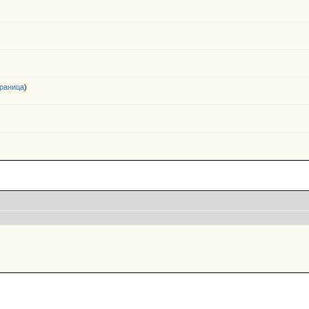
раница
)