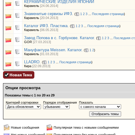
КЕРАМИЧЕСКИЕ ИЗДЕЛИЯ ЯПОНИИ
Карамель
[24.06.2014]
Знаменитые сервизы ИФЗ.
(
1
2
3
...
Последняя страница
)
Карамель
[20.04.2013]
Каталог ИФЗ. Пластика.
(
1
2
3
...
Последняя страница
)
Карамель
[06.05.2013]
Завод Попова в с. Горбунове. Каталог.
(
1
2
3
...
Последняя ст
GOR
[27.03.2013]
Мануфактура Meissen. Каталог.
(
1
2
)
Карамель
[01.03.2013]
LLADRO.
(
1
2
3
...
Последняя страница
)
Кира
[22.09.2013]
Опции просмотра
Показаны темы с 1 по 20 из 29
Критерий сортировки
Порядок отображения
Показать
Новые сообщения
Популярная тема с новыми сообщениями
Нет новых сообщений
Популярная тема без новых сообщений