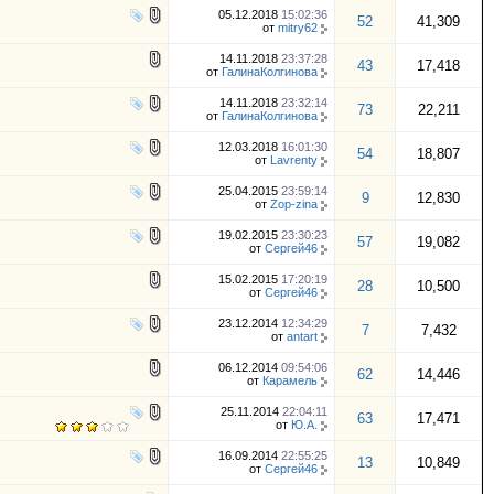
05.12.2018
15:02:36
52
41,309
от
mitry62
14.11.2018
23:37:28
43
17,418
от
ГалинаКолгинова
14.11.2018
23:32:14
73
22,211
от
ГалинаКолгинова
12.03.2018
16:01:30
54
18,807
от
Lavrenty
25.04.2015
23:59:14
9
12,830
от
Zop-zina
19.02.2015
23:30:23
57
19,082
от
Сергей46
15.02.2015
17:20:19
28
10,500
от
Сергей46
23.12.2014
12:34:29
7
7,432
от
antart
06.12.2014
09:54:06
62
14,446
от
Карамель
25.11.2014
22:04:11
63
17,471
от
Ю.А.
16.09.2014
22:55:25
13
10,849
от
Сергей46