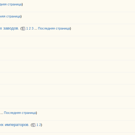
дняя страница
)
няя страница
)
х заводов.
(
1
2
3
...
Последняя страница
)
...
Последняя страница
)
их императоров.
(
1
2
)