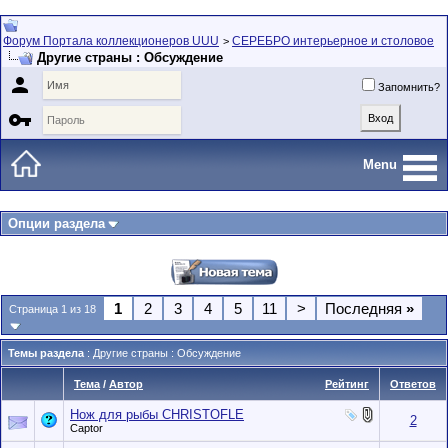
Форум Портала коллекционеров UUU
СЕРЕБРО интерьерное и столовое
>
Другие страны : Обсуждение

Запомнить?

Menu
Опции раздела
1
2
3
4
5
11
>
Последняя
»
Страница 1 из 18
Темы раздела
: Другие страны : Обсуждение
Тема
/
Автор
Рейтинг
Ответов
Нож для рыбы CHRISTOFLE
2
Captor