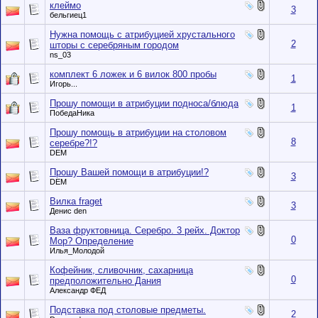
клеймо
3
бельгиец1
Нужна помощь с атрибуцией хрустального
2
шторы с серебряным городом
ns_03
комплект 6 ложек и 6 вилок 800 пробы
1
Игорь...
Прошу помощи в атрибуции подноса/блюда
1
ПобедаНика
Прошу помощь в атрибуции на столовом
8
серебре?!?
DEM
Прошу Вашей помощи в атрибуции!?
3
DEM
Вилка fraget
3
Денис den
Ваза фруктовница. Серебро. 3 рейх. Доктор
0
Мор? Определение
Илья_Молодой
Кофейник, сливочник, сахарница
0
предположительно Дания
Александр ФЕД
Подставка под столовые предметы.
2