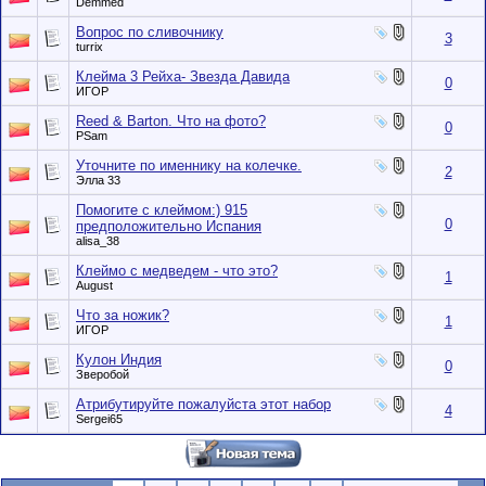
Demmed
Вопрос по сливочнику
3
turrix
Клейма 3 Рейха- Звезда Давида
0
ИГOР
Reed & Barton. Что на фото?
0
PSam
Уточните по именнику на колечке.
2
Элла 33
Помогите с клеймом:) 915
0
предположительно Испания
alisa_38
Клеймо с медведем - что это?
1
August
Что за ножик?
1
ИГOР
Кулон Индия
0
Зверобой
Атрибутируйте пожалуйста этот набор
4
Sergei65