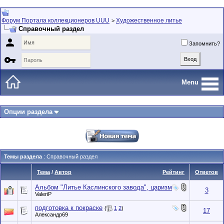
Форум Портала коллекционеров UUU
Художественное литье
>
Справочный раздел

Запомнить?

Menu
Опции раздела
Темы раздела
: Справочный раздел
Тема
/
Автор
Рейтинг
Ответов
Альбом "Литье Каслинского завода", царизм
3
ValeriP
подготовка к покраске
(
1
2
)
17
Александр69