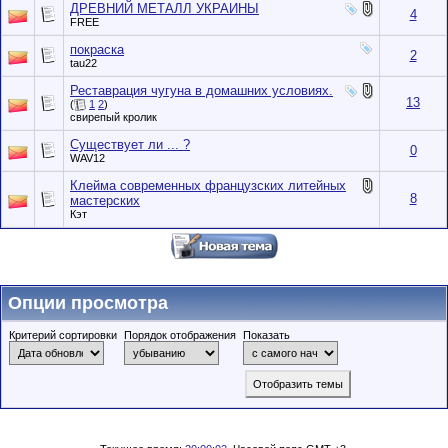
ДРЕВНИЙ МЕТАЛЛ УКРАИНЫ
4
FREE
покраска
2
tau22
Реставрация чугуна в домашних условиях.
13
(
1
2
)
свирепый кролик
Существует ли ... ?
0
WAV12
Клейма современных французских литейных
8
мастерских
Кэт
Опции просмотра
Критерий сортировки
Порядок отображения
Показать