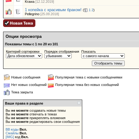
Krawa
[12.12.2019]
1 копейка с красивым браком!
(
1
2
)
Pellegrino
[25.09.2018]
Опции просмотра
Показаны темы с 1 по 20 из 101
Критерий сортировки
Порядок отображения
Показать
Новые сообщения
Популярная тема с новыми сообщениями
Нет новых сообщений
Популярная тема без новых сообщений
Тема закрыта
Ваши права в разделе
Вы
не можете
создавать новые темы
Вы
не можете
отвечать в темах
Вы
не можете
прикреплять вложения
Вы
не можете
редактировать свои сообщения
BB коды
Вкл.
Смайлы
Вкл.
[IMG]
код
Вкл.