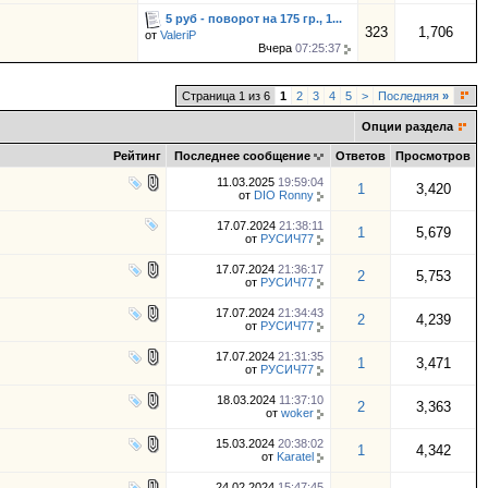
5 руб - поворот на 175 гр., 1...
323
1,706
от
ValeriP
Вчера
07:25:37
Страница 1 из 6
1
2
3
4
5
>
Последняя
»
Опции раздела
Рейтинг
Последнее сообщение
Ответов
Просмотров
11.03.2025
19:59:04
1
3,420
от
DIO Ronny
17.07.2024
21:38:11
1
5,679
от
РУСИЧ77
17.07.2024
21:36:17
2
5,753
от
РУСИЧ77
17.07.2024
21:34:43
2
4,239
от
РУСИЧ77
17.07.2024
21:31:35
1
3,471
от
РУСИЧ77
18.03.2024
11:37:10
2
3,363
от
woker
15.03.2024
20:38:02
1
4,342
от
Karatel
24.02.2024
15:47:45