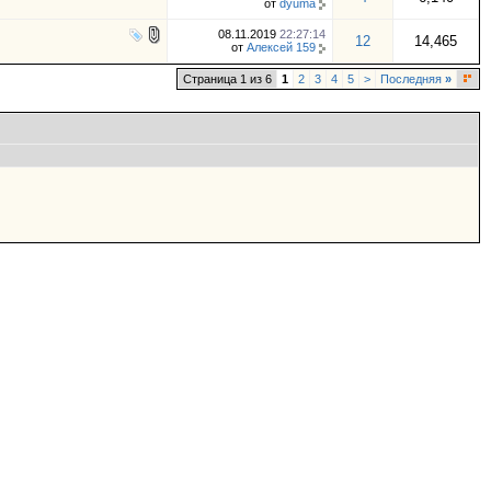
от
dyuma
08.11.2019
22:27:14
12
14,465
от
Алексей 159
Страница 1 из 6
1
2
3
4
5
>
Последняя
»