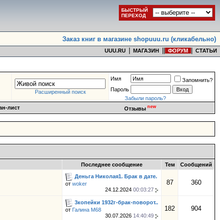
БЫСТРЫЙ
ПЕРЕХОД
Заказ книг в магазине shopuuu.ru (кликабельно)
|
|
|
|
UUU.RU
МАГАЗИН
ФОРУМ
СТАТЬИ
Имя
Запомнить?
Пароль
Расширенный поиск
Забыли пароль?
new
ан-лист
Отзывы
Последнее сообщение
Тем
Сообщений
Деньга Николая1. Брак в дате.
87
360
от
woker
24.12.2024
00:03:27
3копейки 1932г-брак-поворот..
182
904
от
Галина М68
30.07.2026
14:40:49