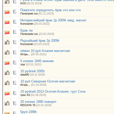
KVS
[06.02.2024]
Помогите определить брак это или что
Пилигрим.rus
[01.11.2023]
Интереснейший брак 2р 2009г ммд, магнит
Konstantin
[20.03.2022]
Брак ли
Пилигрим.rus
[23.02.2023]
Редчайший брак 2р 2009г
Konstantin
[23.03.2022]
обмен 10 руб Алания магнитная
Игорь...
[25.05.2021]
5 копеек 1945 мнение
star
[02.01.2021]
10 рублей 2005г
wlad00
[18.11.2020]
10 руб Северная Осетия магнитная
Игорь...
[21.10.2020]
10 рублей 2013 Осетия-Алания, гурт Сочи
грек ХХ
[01.06.2015]
20 копеек 1990 поворот
REGION 76
[15.01.2020]
5руб.1998г.