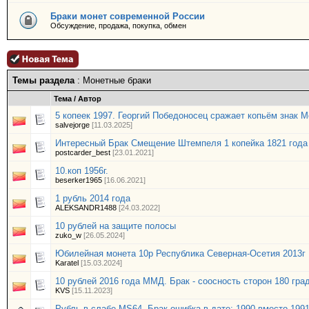
Браки монет современной России
Обсуждение, продажа, покупка, обмен
Темы раздела
: Монетные браки
Тема
/
Автор
5 копеек 1997. Георгий Победоносец сражает копьём знак М
salvejorge
[11.03.2025]
Интересный Брак Смещение Штемпеля 1 копейка 1821 год
postcarder_best
[23.01.2021]
10.коп 1956г.
beserker1965
[16.06.2021]
1 рубль 2014 года
ALEKSANDR1488
[24.03.2022]
10 рублей на защите полосы
zuko_w
[26.05.2024]
Юбилейная монета 10р Республика Северная-Осетия 2013г
Karatel
[15.03.2024]
10 рублей 2016 года ММД. Брак - соосность сторон 180 гра
KVS
[15.11.2023]
Рубль в слабе MS64. Брак ошибка в дате: 1990 вместо 199