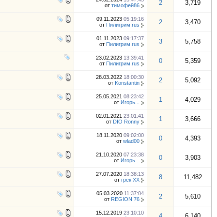
2
3,719
от
тимофей86
09.11.2023
05:19:16
2
3,470
от
Пилигрим.rus
01.11.2023
09:17:37
3
5,758
от
Пилигрим.rus
23.02.2023
13:39:41
0
5,359
от
Пилигрим.rus
28.03.2022
18:00:30
2
5,092
от
Konstantin
25.05.2021
08:23:42
1
4,029
от
Игорь...
02.01.2021
23:01:41
1
3,666
от
DIO Ronny
18.11.2020
09:02:00
0
4,393
от
wlad00
21.10.2020
07:23:38
0
3,903
от
Игорь...
27.07.2020
18:38:13
8
11,482
от
грек ХХ
05.03.2020
11:37:04
2
5,610
от
REGION 76
15.12.2019
23:10:10
4
6,140