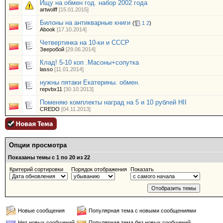
Ищу на обмен год. набор 2002 года
artwolff
[15.01.2015]
Билоны на антикварные книги
(
1
2
)
Abook
[17.10.2014]
Четвертинка на 10-ки и СССР
Зверобой
[29.06.2014]
Клад! 5-10 коп .Масоны+сопутка
lasso
[11.01.2014]
нужны пятаки Екатерины. обмен.
repvbx11
[30.10.2013]
Поменяю комплекты наград на 5 и 10 рублей НII
CREDO
[04.11.2013]
Опции просмотра
Показаны темы с 1 по 20 из 22
Критерий сортировки
Порядок отображения
Показать
Новые сообщения
Популярная тема с новыми сообщениями
Нет новых сообщений
Популярная тема без новых сообщений