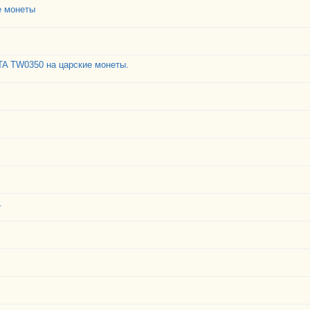
е монеты
A TW0350 на царские монеты.
.