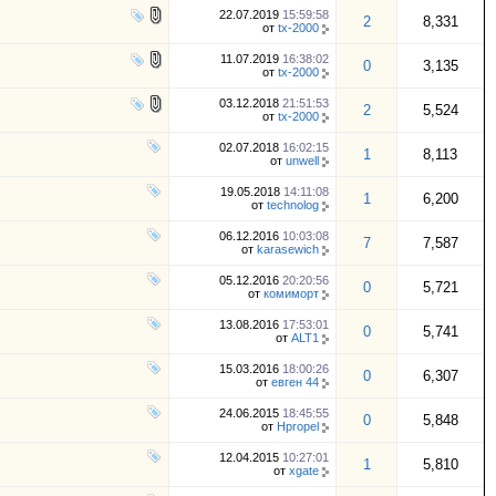
22.07.2019
15:59:58
2
8,331
от
tx-2000
11.07.2019
16:38:02
0
3,135
от
tx-2000
03.12.2018
21:51:53
2
5,524
от
tx-2000
02.07.2018
16:02:15
1
8,113
от
unwell
19.05.2018
14:11:08
1
6,200
от
technolog
06.12.2016
10:03:08
7
7,587
от
karasewich
05.12.2016
20:20:56
0
5,721
от
комиморт
13.08.2016
17:53:01
0
5,741
от
ALT1
15.03.2016
18:00:26
0
6,307
от
евген 44
24.06.2015
18:45:55
0
5,848
от
Hpropel
12.04.2015
10:27:01
1
5,810
от
xgate