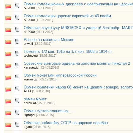
Обмен коллекционных дисплеев с боеприпасами на царски
tx-2000
[05.11.2018]
Обмен коллекции царских кирпичей из 43 клейм
tx-2000
[11.07.2019]
Обменяю звуковуху MR816CSX и ударный болтовёрт MAKIT
tx-2000
[05.11.2018]
Разное на монеты в Москве
unwell
[12.12.2017]
Поменяю 1/2 коп. 1915 на 1/2 коп. 1908 и 1914 г.г.
technolog
[19.03.2017]
Советские винтовые ордена на золотые монеты Николая 2
karasewich
[24.03.2016]
Обмен монетами императорской России
комиморт
[05.12.2016]
Обмен юбелейки набор 68 монет на царизм серебро, золото
ALT1
[13.08.2016]
обмен монет
евген 44
[15.03.2016]
Обмен гуртов-алания на.....
Hpropel
[24.06.2015]
Обменяю юбилейку СССР на царское серебро.
xgate
[06.04.2015]