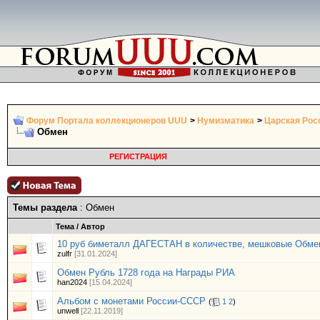
Форум Портала коллекционеров UUU
>
Нумизматика
>
Царская Росс
Обмен
РЕГИСТРАЦИЯ
Темы раздела
: Обмен
Тема
/
Автор
10 руб биметалл ДАГЕСТАН в количестве, мешковые Обме
zulfr
[31.01.2024]
Обмен Рубль 1728 года на Награды РИА
han2024
[15.04.2024]
Альбом с монетами России-СССР
(
1
2
)
unwell
[22.11.2019]