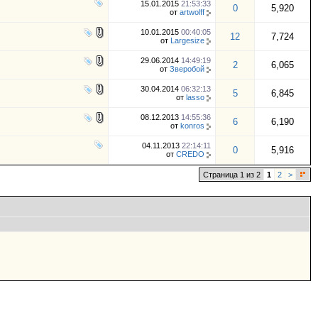
15.01.2015
21:53:33
0
5,920
от
artwolff
10.01.2015
00:40:05
12
7,724
от
Largesize
29.06.2014
14:49:19
2
6,065
от
Зверобой
30.04.2014
06:32:13
5
6,845
от
lasso
08.12.2013
14:55:36
6
6,190
от
konros
04.11.2013
22:14:11
0
5,916
от
CREDO
Страница 1 из 2
1
2
>