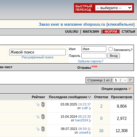
БЫСТРЫЙ
ПЕРЕХОД
Заказ книг в магазине shopuuu.ru (кликабельно)
|
|
|
|
UUU.RU
МАГАЗИН
ФОРУМ
СТАТЬИ
Имя
Запомнить?
Пароль
Расширенный поиск
Забыли пароль?
new
ан-лист
Отзывы
Страница 1 из 2
1
2
>
Опции раздела
Рейтинг
Последнее сообщение
Ответов
Просмотров
03.08.2025
19:23:37
2
9,804
от
zulfr
15.04.2024
08:23:30
0
2,972
от
han2024
08.07.2021
06:59:11
16
12,308
от
unwell