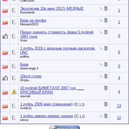
Олег2000
Эксклюзив 10р ммд 2017г-МЕДНЫЕ
1
Konstantin
Брак на пруфе
1
Михаил2023
Прошу оценить стоимость брака 5 рублей
0
1997 года
Ххах
1 рубль 2019 с мощным полным расколом.
6
UNC
poltina
Брак
0
Александр 3
10руб супер
4
Игорь...
10 рублей БИМЕТАЛЛ 2007 год. ___
4
КРАСИВЫЙ БРАК!
лентяй
1 рубль 2009 ммд (смещение)
(
1
2
)
13
svetly11
1 рубль реверс-реверс оценка
(
1
2
)
12
кокса