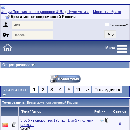
Форум Портала коллекционеров UUU
Нумизматика
Монетные браки
>
>
Браки монет современной России

Запомнить?

Menu
Опции раздела
1
2
3
4
5
11
>
Последняя
»
Страница 1 из 17
Темы раздела
: Браки монет современной России
Тема
/
Автор
Рейтинг
Ответов
5 руб - поворот на 175 гр., 1 руб - полный
0
раскол.
ValeriP