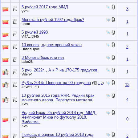
5 рублей 2017 года ММД
3
ухты
Монета 5 рублей 1992 года-брак?
1
Leom
5 рублей 1998
1
VITALI5945
10 копеек, односторонний чекан
2
Павел Трос
3 Монеты брак или нет
1
bakc26
5 руб. 2022г. , А к Р на 170-175 градусов
1
ValeriP
Рубль 2014г. Поворот на 90 градусов
(
1
2
)
13
JEWELLER
10 рублей 2015 года RRR. Редкий брак
4
монетного двора. Перепутка металла.
KVS
Редкий Брак. 25 рублей 2018 год. ММД.
Чемпионат Мира по футболу 2018.
0
Эмблема.
KVS
Помощь в оценке 10 рублей 2018 года
2