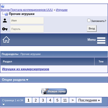
Форум Портала коллекционеров UUU
Игрушки
>
Прочие игрушки

Запомнить?

Menu
Подразделы
: Прочие игрушки
Раздел
Тем
Игрушки из киндерсюрпризов
Опции раздела
1
2
3
4
5
11
>
Последняя
»
Страница 1 из 34