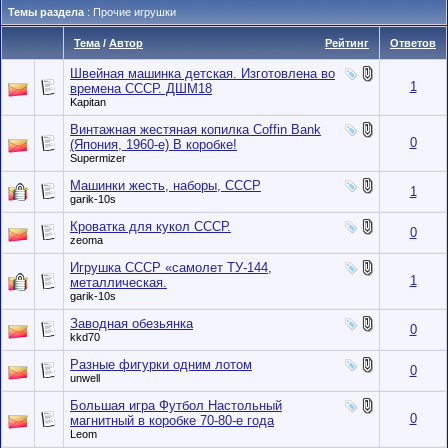
Темы раздела
: Прочие игрушки
Тема
/
Автор
Рейтинг
Ответов
Швейная машинка детская. Изготовлена во
1
времена СССР. ДШМ18
Kapitan
Винтажная жестяная копилка Coffin Bank
0
(Япония, 1960-е) В коробке!
Supermizer
Машинки жесть, наборы, СССР
1
garik-10s
Кроватка для кукол СССР.
0
zeoma
Игрушка СССР «самолет ТУ-144,
1
металлическая.
garik-10s
Заводная обезьянка
0
kkd70
Разные фигурки одним лотом
0
unwell
Большая игра Футбол Настольный
0
магнитный в коробке 70-80-е года
Leom