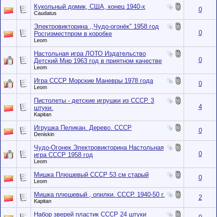
Кукольный домик, США, конец 1940-х
0
Caudatus
Электровикторина ,,Чудо-огонёк" 1958 год
0
Росгизместпром в коробке
Leom
Настольная игра ЛОТО Издательство
0
Детский Мир 1963 год в приятном качестве
Leom
Игра СССР Морские Маневры 1978 года
0
Leom
Пистолеты - детские игрушки из СССР. 3
4
штуки.
Kapitan
Игрушка Пеликан. Дерево. СССР
0
Deniskin
Чудо-Огонек Электровикторина Настольная
0
игра СССР 1958 год
Leom
Мишка Плюшевый СССР 53 см старый
0
Leom
Мишка плюшевый , опилки. СССР. 1940-50 г.
2
Kapitan
Набор зверей пластик СССР 24 штуки