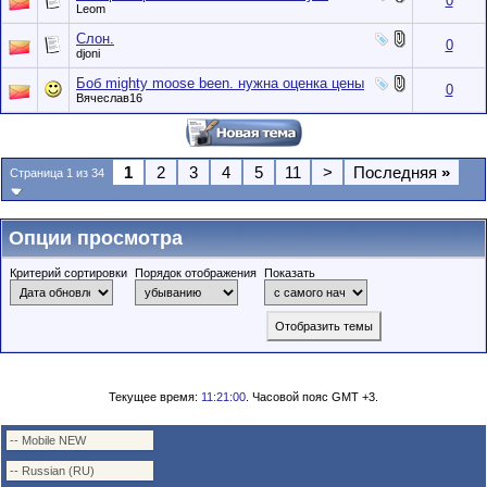
0
Leom
Слон.
0
djoni
Боб mighty moose been. нужна оценка цены
0
Вячеслав16
1
2
3
4
5
11
>
Последняя
»
Страница 1 из 34
Опции просмотра
Критерий сортировки
Порядок отображения
Показать
Текущее время:
11:21:00
. Часовой пояс GMT +3.