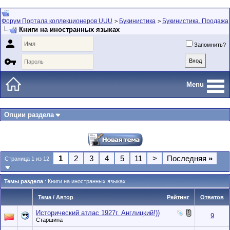
Форум Портала коллекционеров UUU
Букинистика
Букинистика. Продажа
>
>
Книги на иностранных языках

Запомнить?

Menu
Опции раздела
1
2
3
4
5
11
>
Последняя
»
Страница 1 из 12
Темы раздела
: Книги на иностранных языках
Тема
/
Автор
Рейтинг
Ответов
Исторический атлас 1927г. Англицкий!))
9
Старшина