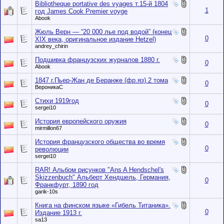
Bibliotheque portative des vyages т.15-й 1804
1
год James Cook Premier voyge
Abook
Жюль Верн — “20 000 лье под водой” (конец
0
XIX века, оригинальное издание Hetzel)
andrey_chirin
Подшивка французских журналов 1880 г.
0
Abook
1847 г.Пьер-Жан де Беранже (фр.яз).2 тома
0
ВероникаС
Стихи 1919год
0
sergei10
История европейского оружия
0
mirmillon67
История французского общества во время
0
революции
sergei10
RAR! Альбом рисунков "Ans A Hendschel's
Skizzenbuch" Альберт Хендшель, Германия,
0
Франкфурт, 1890 год
garik-10s
Книга на финском языке «Гибель Титаника».
0
Издание 1913 г.
sa13