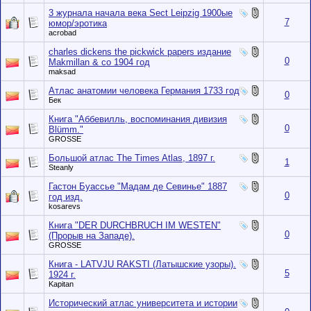
3 журнала начала века Sect Leipzig 1900ые
7
юмор/эротика
acrobad
charles dickens the pickwick papers издание
0
Makmillan & co 1904 год
maksad
Атлас анатомии человека Германия 1733 год
0
Бек
Книга "Аббевилль, воспоминания дивизия
0
Blümm."
GROSSE
Большой атлас The Times Atlas, 1897 г.
1
Steanly
Гастон Буассье "Мадам де Севинье" 1887
0
год изд.
kosarevs
Книга "DER DURCHBRUCH IM WESTEN"
0
(Прорыв на Западе).
GROSSE
Книга - LATVJU RAKSTI (Латышские узоры).
5
1924 г.
Kapitan
Исторический атлас университета и истории