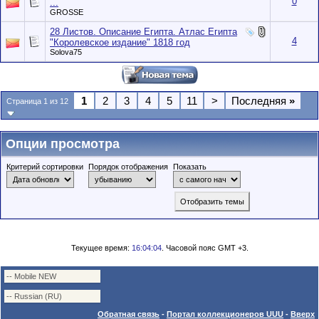
0
...
GROSSE
28 Листов. Описание Египта. Атлас Египта
4
"Королевское издание" 1818 год
Solova75
1
2
3
4
5
11
>
Последняя
»
Страница 1 из 12
Опции просмотра
Критерий сортировки
Порядок отображения
Показать
Текущее время:
16:04:04
. Часовой пояс GMT +3.
Обратная связь
-
Портал коллекционеров UUU
-
Вверх