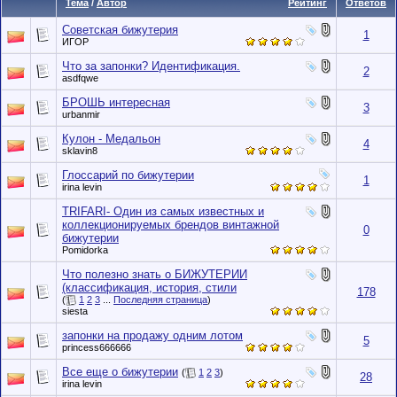
Тема
/
Автор
Рейтинг
Ответов
Советская бижутерия
1
ИГOР
Что за запонки? Идентификация.
2
asdfqwe
БРОШЬ интересная
3
urbanmir
Кулон - Медальон
4
sklavin8
Глоссарий по бижутерии
1
irina levin
TRIFARI- Один из самых известных и
коллекционируемых брендов винтажной
0
бижутерии
Pomidorka
Что полезно знать о БИЖУТЕРИИ
(классификация, история, стили
178
(
1
2
3
...
Последняя страница
)
siesta
запонки на продажу одним лотом
5
princess666666
Все еще о бижутерии
(
1
2
3
)
28
irina levin