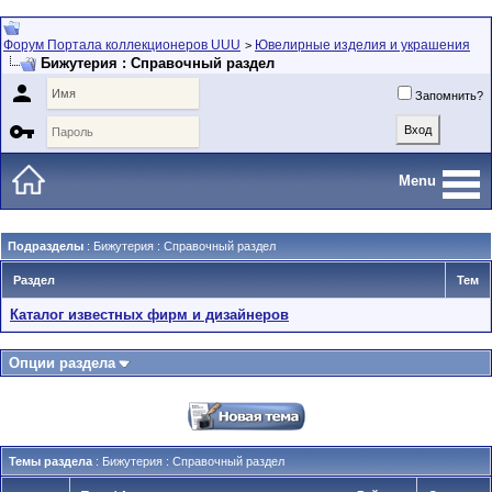
Форум Портала коллекционеров UUU
Ювелирные изделия и украшения
>
Бижутерия : Справочный раздел

Запомнить?

Menu
Подразделы
: Бижутерия : Справочный раздел
Раздел
Тем
Каталог известных фирм и дизайнеров
Опции раздела
Темы раздела
: Бижутерия : Справочный раздел