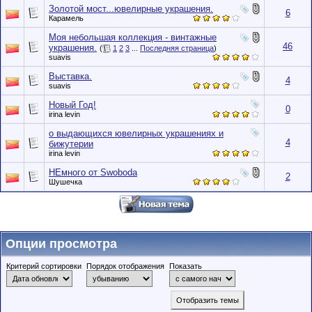
Золотой мост...ювелирные украшения.
6
Карамель
Моя небольшая коллекция - винтажные
46
украшения.
(
1
2
3
...
Последняя страница
)
suavis
Выставка.
4
suavis
Новый Год!
0
irina levin
о выдающихся ювелирных украшениях и
4
бижутерии
irina levin
НЕмного от Swoboda
2
Шушечка
Опции просмотра
Критерий сортировки
Порядок отображения
Показать