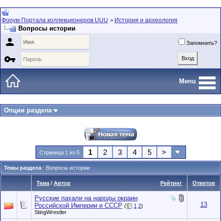
Форум Портала коллекционеров UUU
История и археология
>
Вопросы истории

Запомнить?

Menu
Опции раздела
1
2
3
4
5
>
Страница 1 из 5
Темы раздела
: Вопросы истории
Тема
/
Автор
Рейтинг
Ответов
Русские пахали на народы окраин
13
Российской Империи и СССР
(
1
2
)
StingWrestler