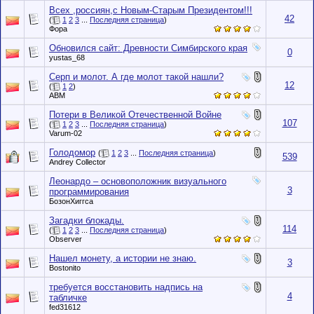
Всех ,россиян,с Новым-Старым Президентом!!!
42
(
1
2
3
...
Последняя страница
)
Фора
Обновился сайт: Древности Симбирского края
0
yustas_68
Серп и молот. А где молот такой нашли?
12
(
1
2
)
АВМ
Потери в Великой Отечественной Войне
107
(
1
2
3
...
Последняя страница
)
Varum-02
Голодомор
(
1
2
3
...
Последняя страница
)
539
Andrey Collector
Леонардо – основоположник визуального
3
программирования
БозонХиггса
Загадки блокады.
114
(
1
2
3
...
Последняя страница
)
Observer
Нашел монету, а истории не знаю.
3
Bostonito
требуется восстановить надпись на
4
табличке
fed31612