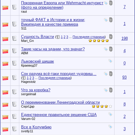
Покоренная Европа или Wehrmacht-интурист
7
(фото на определение)
raut
точный ФАКТ в Истории и в жизни;
1
Википедия в качестве примера
S11
Сущность Власти
(
1
2
3
...
Последняя страница
)
198
Mari_Gn
Такие часы на здании, что значат?
4
АВМ
Лыковский шишак
0
Краевед37
Сон разума всё-таки породил чудовищ...
93
(
1
2
3
...
Последняя страница
)
Hagestolz
Что за коробка?
1
sergeimail
О переименовании Ленинградской области
8
СергЦар
Единственное правильное решение США
2
Varum-02
Все в Колумбию
3
svetly11