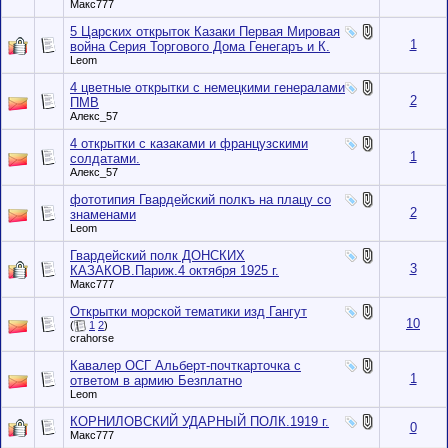
Макс777
5 Царских открыток Казаки Первая Мировая
1
война Серия Торгового Дома Генегаръ и К.
Leom
4 цветные открытки с немецкими генералами
2
ПМВ
Алекс_57
4 открытки с казаками и французскими
1
солдатами.
Алекс_57
фототипия Гвардейский полкъ на плацу со
2
знаменами
Leom
Гвардейский полк ДОНСКИХ
3
КАЗАКОВ.Париж.4 октября 1925 г.
Макс777
Открытки морской тематики изд Гангут
10
(
1
2
)
crahorse
Кавалер ОСГ Альберт-почткарточка с
1
ответом в армию Безплатно
Leom
КОРНИЛОВСКИЙ УДАРНЫЙ ПОЛК.1919 г.
0
Макс777