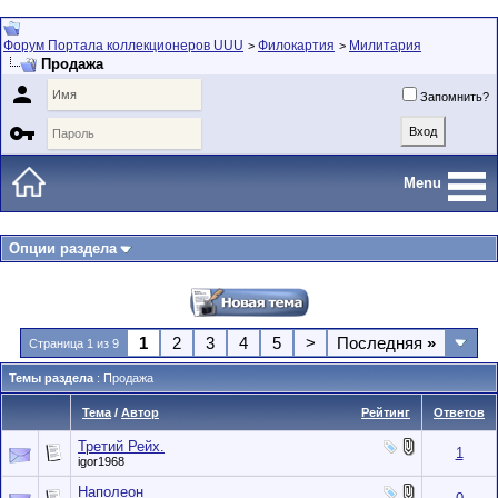
Форум Портала коллекционеров UUU
Филокартия
Милитария
>
>
Продажа

Запомнить?

Menu
Опции раздела
1
2
3
4
5
>
Последняя
»
Страница 1 из 9
Темы раздела
: Продажа
Тема
/
Автор
Рейтинг
Ответов
Третий Рейх.
1
igor1968
Наполеон