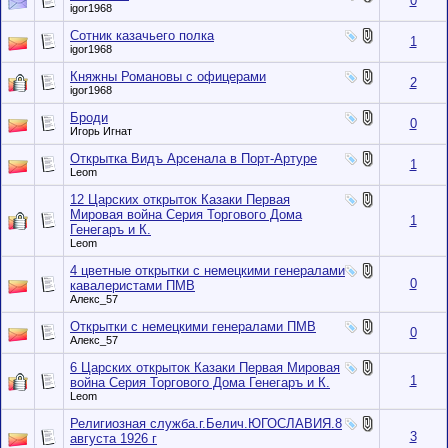
0
igor1968
Сотник казачьего полка
1
igor1968
Княжны Романовы с офицерами
2
igor1968
Броди
0
Игорь Игнат
Открытка Видъ Арсенала в Порт-Артуре
1
Leom
12 Царских открыток Казаки Первая
Мировая война Серия Торгового Дома
1
Генегаръ и К.
Leom
4 цветные открытки с немецкими генералами
0
кавалеристами ПМВ
Алекс_57
Открытки с немецкими генералами ПМВ
0
Алекс_57
6 Царских открыток Казаки Первая Мировая
1
война Серия Торгового Дома Генегаръ и К.
Leom
Религиозная служба.г.Белич.ЮГОСЛАВИЯ.8
3
августа 1926 г