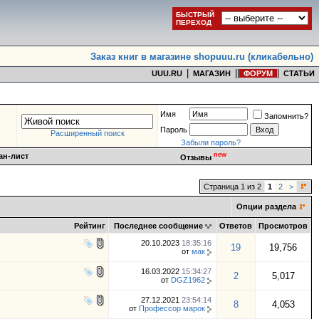
БЫСТРЫЙ
ПЕРЕХОД
Заказ книг в магазине shopuuu.ru (кликабельно)
|
|
|
|
UUU.RU
МАГАЗИН
ФОРУМ
СТАТЬИ
Имя
Запомнить?
Пароль
Расширенный поиск
Забыли пароль?
new
ан-лист
Отзывы
Страница 1 из 2
1
2
>
Опции раздела
Рейтинг
Последнее сообщение
Ответов
Просмотров
20.10.2023
18:35:16
19
19,756
от
мак
16.03.2022
15:34:27
2
5,017
от
DGZ1962
27.12.2021
23:54:14
8
4,053
от
Профессор марок