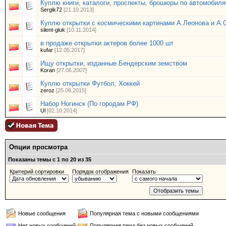
Куплю книги, каталоги, проспекты, брошюры по автомобил
Sergik72
[21.10.2013]
Куплю открытки с космическими картинами А.Леонова и А.
silent-gluk
[10.11.2014]
в продаже открытки актеров более 1000 шт
kufar
[12.05.2017]
Ищу открытки, изданные Бендерским земством
Koran
[27.06.2007]
Куплю открытки Футбол, Хоккей
zeroz
[25.06.2015]
Набор Ногинск (По городам РФ)
Ul
[02.10.2014]
Опции просмотра
Показаны темы с 1 по 20 из 35
Критерий сортировки
Порядок отображения
Показать
Новые сообщения
Популярная тема с новыми сообщениями
Нет новых сообщений
Популярная тема без новых сообщений