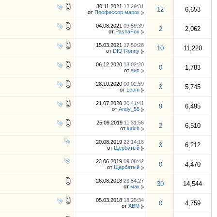
30.11.2021
12:29:31
12
6,653
от
Профессор марок
04.08.2021
09:59:39
2
2,062
от
PashaFox
15.03.2021
17:50:28
10
11,220
от
DIO Ronny
06.12.2020
13:02:20
0
1,783
от
анп
28.10.2020
00:02:59
3
5,745
от
Leom
21.07.2020
20:41:41
9
6,495
от
Andy_55
25.09.2019
11:31:56
2
6,510
от
lurich
20.08.2019
22:14:16
3
6,212
от
Щербатый
23.06.2019
09:08:42
0
4,470
от
Щербатый
26.08.2018
23:54:27
30
14,544
от
мак
05.03.2018
18:25:34
0
4,759
от
АВМ