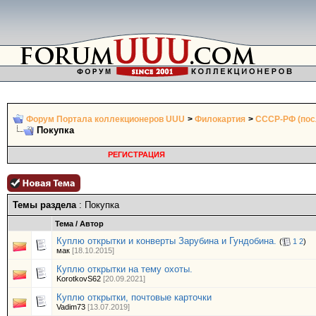
Форум Портала коллекционеров UUU
>
Филокартия
>
СССР-РФ (пос
Покупка
РЕГИСТРАЦИЯ
Темы раздела
: Покупка
Тема
/
Автор
Куплю открытки и конверты Зарубина и Гундобина.
(
1
2
)
мак
[18.10.2015]
Куплю открытки на тему охоты.
KorotkovS62
[20.09.2021]
Куплю открытки, почтовые карточки
Vadim73
[13.07.2019]