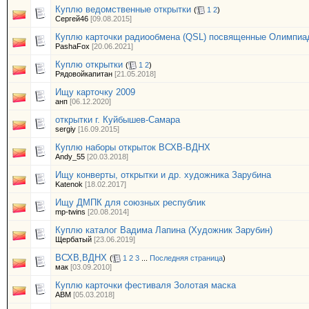
Куплю ведомственные открытки
(
1
2
)
Сергей46
[09.08.2015]
Куплю карточки радиообмена (QSL) посвященные Олимпиа
PashaFox
[20.06.2021]
Куплю открытки
(
1
2
)
Рядовойкапитан
[21.05.2018]
Ищу карточку 2009
анп
[06.12.2020]
открытки г. Куйбышев-Самара
sergiy
[16.09.2015]
Куплю наборы открыток ВСХВ-ВДНХ
Andy_55
[20.03.2018]
Ищу конверты, открытки и др. художника Зарубина
Katenok
[18.02.2017]
Ищу ДМПК для союзных республик
mp-twins
[20.08.2014]
Куплю каталог Вадима Лапина (Художник Зарубин)
Щербатый
[23.06.2019]
ВСХВ,ВДНХ
(
1
2
3
...
Последняя страница
)
мак
[03.09.2010]
Куплю карточки фестиваля Золотая маска
АВМ
[05.03.2018]