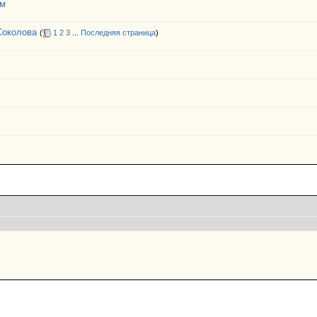
ям
Соколова
(
1
2
3
...
Последняя страница
)