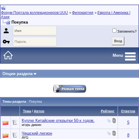
Форум Портала коллекционеров UUU
Филокартия
Европа | Америка |
>
>
Азия
Покупка

Запомнить?

Menu
Опции раздела
Темы раздела
: Покупка
Тема
/
Автор
Рейтинг
Ответов
Куплю Китайские открытки 50-х годов.
5
игорь димин
Чешский легион
8
AYG