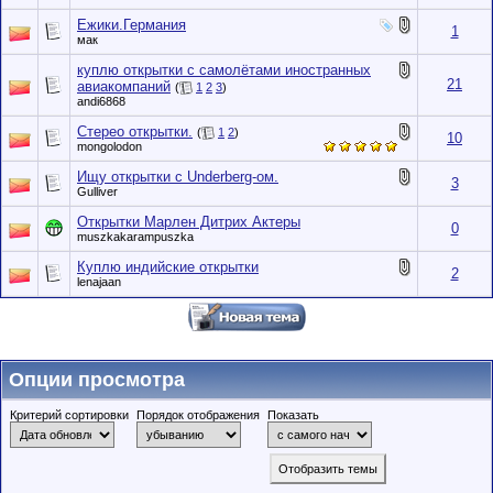
Ежики.Германия
1
мак
куплю открытки с самолётами иностранных
21
авиакомпаний
(
1
2
3
)
andi6868
Стерео открытки.
(
1
2
)
10
mongolodon
Ищу открытки с Underberg-ом.
3
Gulliver
Открытки Марлен Дитрих Актеры
0
muszkakarampuszka
Куплю индийские открытки
2
lenajaan
Опции просмотра
Критерий сортировки
Порядок отображения
Показать