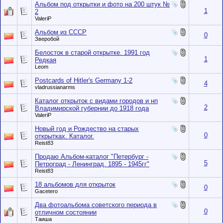
Альбом под открытки и фото на 200 штук №
1
2
ValeriP
Альбом из СССР
0
Зверобой
Белосток в старой открытке. 1991 год
1
Редкая
Leom
Postcards of Hitler's Germany 1-2
4
vladrussianarms
Каталог открыток с видами городов и нп
2
Владимирской губернии до 1918 года
ValeriP
Новый год и Рождество на старых
0
открытках. Каталог.
Reist83
Продаю Альбом-каталог "Петербург -
5
Петроград - Ленинград. 1895 - 1945гг"
Reist83
18 альбомов для открыток
0
Gacetero
Два фотоальбома советского периода в
0
отличном состоянии
Таиша