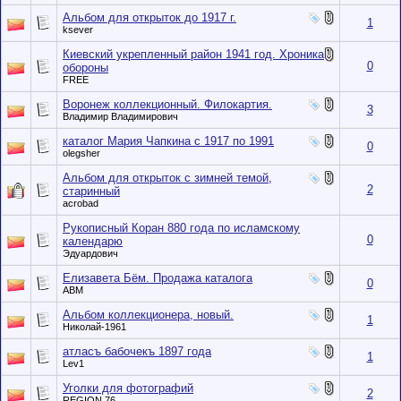
Альбом для открыток до 1917 г.
1
ksever
Киевский укрепленный район 1941 год. Хроника
0
обороны
FREE
Воронеж коллекционный. Филокартия.
3
Владимир Владимирович
каталог Мария Чапкина с 1917 по 1991
0
olegsher
Альбом для открыток с зимней темой,
2
старинный
acrobad
Рукописный Коран 880 года по исламскому
0
календарю
Эдуардович
Елизавета Бём. Продажа каталога
0
АВМ
Альбом коллекционера, новый.
1
Николай-1961
атласъ бабочекъ 1897 года
1
Lev1
Уголки для фотографий
2
REGION 76