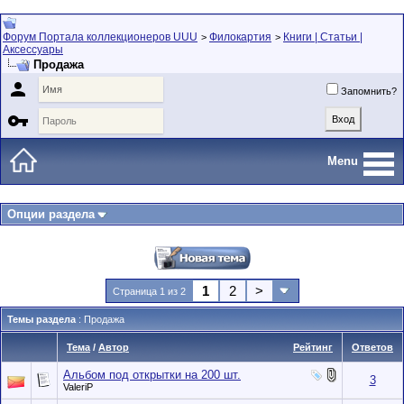
Форум Портала коллекционеров UUU
Филокартия
Книги | Статьи |
>
>
Аксессуары
Продажа

Запомнить?

Menu
Опции раздела
1
2
>
Страница 1 из 2
Темы раздела
: Продажа
Тема
/
Автор
Рейтинг
Ответов
Альбом под открытки на 200 шт.
3
ValeriP