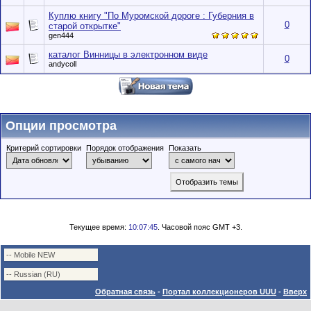
Куплю книгу "По Муромской дороге : Губерния в
0
старой открытке"
gen444
каталог Винницы в электронном виде
0
andycoll
Опции просмотра
Критерий сортировки
Порядок отображения
Показать
Текущее время:
10:07:45
. Часовой пояс GMT +3.
Обратная связь
-
Портал коллекционеров UUU
-
Вверх