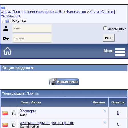
Форум Портала коллекционеров UUU
Филокартия
Книги | Статьи |
>
>
Аксессуары
Покупка

Запомнить?

Menu
Опции раздела
Темы раздела
: Покупка
Тема
/
Автор
Рейтинг
Ответов
Холдеры
0
Nast
листы-вкладыши для открыток
0
Samokhodkin