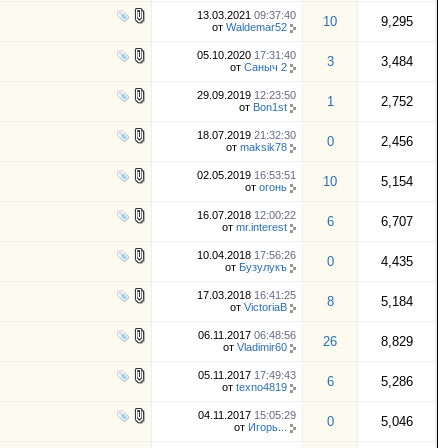
13.03.2021
09:37:40
10
9,295
от
Waldemar52
05.10.2020
17:31:40
3
3,484
от
Саныч 2
29.09.2019
12:23:50
1
2,752
от
Bon1st
18.07.2019
21:32:30
0
2,456
от
maksik78
02.05.2019
16:53:51
10
5,154
от
огонь
16.07.2018
12:00:22
6
6,707
от
mr.interest
10.04.2018
17:56:26
0
4,435
от
Бузулукъ
17.03.2018
16:41:25
8
5,184
от
VictoriaB
06.11.2017
06:48:56
26
8,829
от
Vladimir60
05.11.2017
17:49:43
6
5,286
от
texno4819
04.11.2017
15:05:29
0
5,046
от
Игорь...