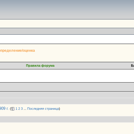
определение/оценка
Правила форума
Б
09 г.
(
1
2
3
...
Последняя страница
)