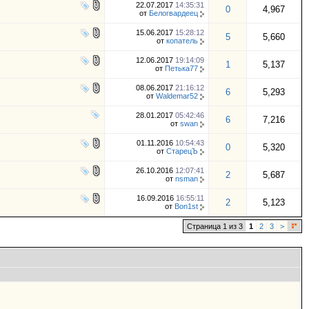
22.07.2017
14:35:31
0
4,967
от
Белогвардеец
15.06.2017
15:28:12
5
5,660
от
копатель
12.06.2017
19:14:09
1
5,137
от
Петька77
08.06.2017
21:16:12
6
5,293
от
Waldemar52
28.01.2017
05:42:46
6
7,216
от
swan
01.11.2016
10:54:43
0
5,320
от
СтарецЪ
26.10.2016
12:07:41
2
5,687
от
nsman
16.09.2016
16:55:11
2
5,123
от
Bon1st
Страница 1 из 3
1
2
3
>