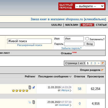
БЫСТРЫЙ
ПЕРЕХОД
Заказ книг в магазине shopuuu.ru (кликабельно)
|
|
|
|
UUU.RU
МАГАЗИН
ФОРУМ
СТАТЬИ
Имя
Запомнить?
Пароль
Расширенный поиск
Забыли пароль?
new
ан-лист
Отзывы
Страница 1 из 3
1
2
3
>
Опции раздела
Рейтинг
Последнее сообщение
Ответов
Просмотров
11.03.2019
14:03:28
58
62,254
от
Alenya
23.06.2022
07:37:10
0
4,916
от
revenuer