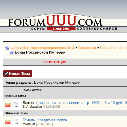
Форум Портала коллекционеров UUU
>
Бонистика
>
Боны России : 
Боны Российской Империи
РЕГИСТРАЦИЯ
Темы раздела
: Боны Российской Империи
Тема
/
Автор
Важные темы
Важно:
Для тех, кто хочет оценить 1 р. 1898 г., 5 и 10 руб. 19
В. А. Лазарев
[23.08.2005]
Обычные темы
Гомель. Кредитная марка.
revenuer
[23.06.2022]