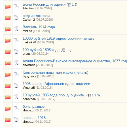
Боны России для оценки
(
1
2
)
Alterlavr
[08.09.2016]
редкие лотереи
Саныч 2
[06.07.2020]
Вексель 1914 года
mirzao
[17.09.2019]
10000 рублей 1919 односторонняя печать
maksik78
[18.07.2019]
100 рублей 1898 года
(
1
2
)
огонь
[20.04.2019]
Акция Российско-Венское пивоваренное общество, 1877 год
silverrein
[22.06.2017]
Контрольная податная марка (печать)
Бузулукъ
[10.04.2018]
1905 кассир Афанасьев сдвиг подписи
VictoriaB
[11.03.2018]
10 рублей 1835 года прошу оценить.
(
1
2
3
)
perevod60
[18.01.2017]
боны разные
Игорь...
[05.11.2017]
вексель 1918 г
Игорь...
[04.11.2017]