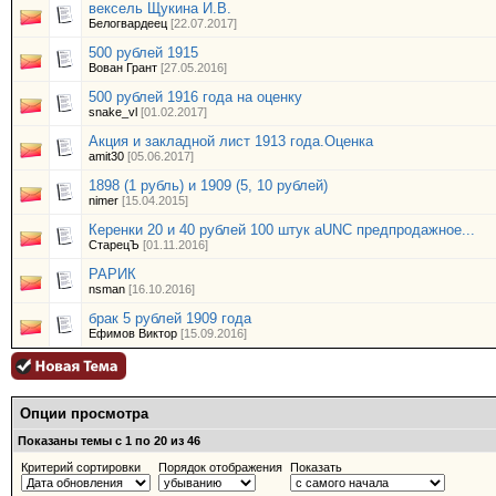
вексель Щукина И.В.
Белогвардеец
[22.07.2017]
500 рублей 1915
Вован Грант
[27.05.2016]
500 рублей 1916 года на оценку
snake_vl
[01.02.2017]
Акция и закладной лист 1913 года.Оценка
amit30
[05.06.2017]
1898 (1 рубль) и 1909 (5, 10 рублей)
nimer
[15.04.2015]
Керенки 20 и 40 рублей 100 штук aUNC предпродажное...
СтарецЪ
[01.11.2016]
РАРИК
nsman
[16.10.2016]
брак 5 рублей 1909 года
Ефимов Виктор
[15.09.2016]
Опции просмотра
Показаны темы с 1 по 20 из 46
Критерий сортировки
Порядок отображения
Показать