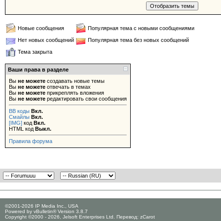
Новые сообщения
Популярная тема с новыми сообщениями
Нет новых сообщений
Популярная тема без новых сообщений
Тема закрыта
Ваши права в разделе
Вы
не можете
создавать новые темы
Вы
не можете
отвечать в темах
Вы
не можете
прикреплять вложения
Вы
не можете
редактировать свои сообщения
BB коды
Вкл.
Смайлы
Вкл.
[IMG]
код
Вкл.
HTML код
Выкл.
Правила форума
©2001-2026 IP Media Inc., USA
Powered by vBulletin® Version 3.8.7
Copyright ©2000 - 2026, Jelsoft Enterprises Ltd. Перевод:
zCarot