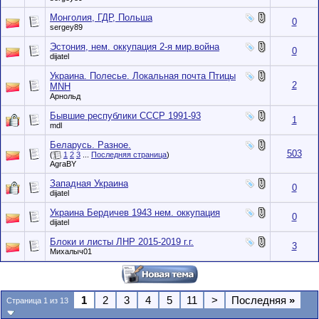
Монголия, ГДР, Польша
0
sergey89
Эстония, нем. оккупация 2-я мир.война
0
dijatel
Украина. Полесье. Локальная почта Птицы
2
MNH
Арнольд
Бывшие республики СССР 1991-93
1
mdl
Беларусь. Разное.
503
(
1
2
3
...
Последняя страница
)
AgraBY
Западная Украина
0
dijatel
Украина Бердичев 1943 нем. оккупация
0
dijatel
Блоки и листы ЛНР 2015-2019 г.г.
3
Михалыч01
1
2
3
4
5
11
>
Последняя
»
Страница 1 из 13