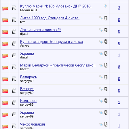
Куплю марки №18b Иловайск ДНР 2018.
3
Михалыч01
Литва 1990 год.Стандарт.4 листа.
0
fvm
Латвия части листов **
0
dijatel
Куплю стандарт Беларуси в листах
8
Амиго
Украина
1
dijatel
Марки Беларуси - практически бесплатно !
8
btlezm
Беларусь
0
sergey89
Венгрия
0
sergey89
Болгария
1
sergey89
Украина
1
sergey89
Чехословакия
1
sergey89