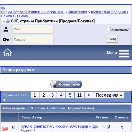
Форум Портала коллекционеров UUU
Филателия
Филателия Продажа /
>
>
Покупка / Обмен
СНГ, страны Прибалтики [Продажа/Покупка]

Запомнить?

Menu
Опции раздела
1
2
3
4
5
11
>
Последняя
»
Страница 1 из 13
Темы раздела
: СНГ, страны Прибалтики [Продажа/Покупка]
Тема
/
Автор
Рейтинг
Ответов
Куплю фантастику России 90-х годов и др.
5
Андрей Н.