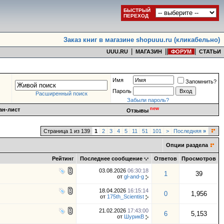
БЫСТРЫЙ
ПЕРЕХОД
Заказ книг в магазине shopuuu.ru (кликабельно)
|
|
|
|
UUU.RU
МАГАЗИН
ФОРУМ
СТАТЬИ
Имя
Запомнить?
Пароль
Расширенный поиск
Забыли пароль?
new
ан-лист
Отзывы
Страница 1 из 139
1
2
3
4
5
11
51
101
>
Последняя
»
Опции раздела
Рейтинг
Последнее сообщение
Ответов
Просмотров
03.08.2026
06:30:18
1
39
от
gl-and-g
18.04.2026
16:15:14
0
1,956
от
175th_Scientist
21.02.2026
17:43:00
6
5,153
от
ШурикВ