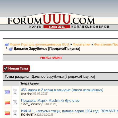
Форум Портала коллекционеров UUU
>
Филателия
>
Филателия Про
Дальнее Зарубежье [Продажа/Покупка]
РЕГИСТРАЦИЯ
Темы раздела
: Дальнее Зарубежье [Продажа/Покупка]
Тема
/
Автор
456 марок и 2 блока в альбоме (много негашённых)
gl-and-g
[03.08.2026]
Продажа: Марки Machin из буклетов
175th_Scientist
[18.04.2026]
ИФНИ 1, кактусы+птицы, полная серия 1954 год. ROMANTI
ROMANTIK
[25.01.2016]