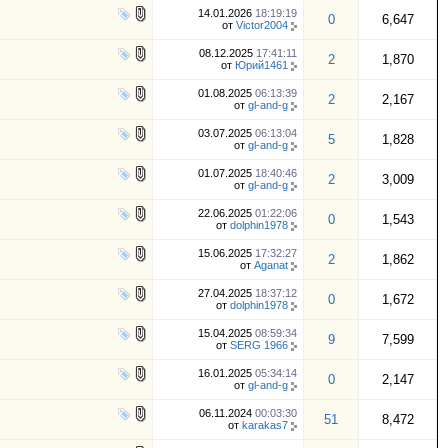
14.01.2026
18:19:19
0
6,647
от
Victor2004
08.12.2025
17:41:11
2
1,870
от
Юрий1461
01.08.2025
06:13:39
2
2,167
от
gl-and-g
03.07.2025
06:13:04
5
1,828
от
gl-and-g
01.07.2025
18:40:46
2
3,009
от
gl-and-g
22.06.2025
01:22:06
0
1,543
от
dolphin1978
15.06.2025
17:32:27
2
1,862
от
Aganat
27.04.2025
18:37:12
0
1,672
от
dolphin1978
15.04.2025
08:59:34
9
7,599
от
SERG 1966
16.01.2025
05:34:14
0
2,147
от
gl-and-g
06.11.2024
00:03:30
51
8,472
от
karakas7