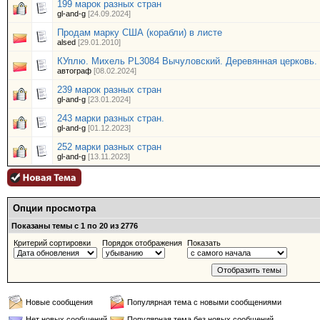
199 марок разных стран
gl-and-g
[24.09.2024]
Продам марку США (корабли) в листе
alsed
[29.01.2010]
КУплю. Михель PL3084 Вычуловский. Деревянная церковь.
автограф
[08.02.2024]
239 марок разных стран
gl-and-g
[23.01.2024]
243 марки разных стран.
gl-and-g
[01.12.2023]
252 марки разных стран
gl-and-g
[13.11.2023]
Опции просмотра
Показаны темы с 1 по 20 из 2776
Критерий сортировки
Порядок отображения
Показать
Новые сообщения
Популярная тема с новыми сообщениями
Нет новых сообщений
Популярная тема без новых сообщений