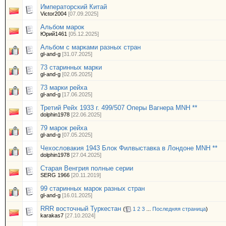
Императорский Китай
Victor2004
[07.09.2025]
Альбом марок
Юрий1461
[05.12.2025]
Альбом с марками разных стран
gl-and-g
[31.07.2025]
73 старинных марки
gl-and-g
[02.05.2025]
73 марки рейха
gl-and-g
[17.06.2025]
Третий Рейх 1933 г. 499/507 Оперы Вагнера MNH **
dolphin1978
[22.06.2025]
79 марок рейха
gl-and-g
[07.05.2025]
Чехословакия 1943 Блок Филвыставка в Лондоне MNH **
dolphin1978
[27.04.2025]
Старая Венгрия полные серии
SERG 1966
[20.11.2019]
99 старинных марок разных стран
gl-and-g
[16.01.2025]
RRR восточный Туркестан
(
1
2
3
...
Последняя страница
)
karakas7
[27.10.2024]