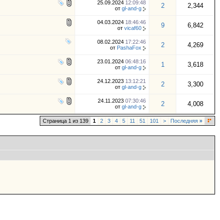
25.09.2024
12:09:48
2
2,344
от
gl-and-g
04.03.2024
18:46:46
9
6,842
от
vicaf60
08.02.2024
17:22:46
2
4,269
от
PashaFox
23.01.2024
06:48:16
1
3,618
от
gl-and-g
24.12.2023
13:12:21
2
3,300
от
gl-and-g
24.11.2023
07:30:46
2
4,008
от
gl-and-g
Страница 1 из 139
1
2
3
4
5
11
51
101
>
Последняя
»