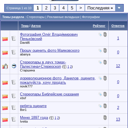
1
2
3
4
5
>
Последняя
»
Страница 1 из 10
Темы раздела
: Стереопары | Рекламные вкладыши | Фотографии
Тема
/
Автор
Рейтинг
Ответов
Фотография Оле́г Влади́мирович
1
Пенько́вский
David6
Прошу оценить фото Маяковского
0
abanya
Стереопары в двух томах-
12
Палестина+Стереоскоп
(
1
2
)
Старшина
дореволюционное фото, Данилов, оцените,
0
пожалуйста, хочу продать
novik777
Стереопары Библейские сказания
0
xbsf
ребята оцените
2
Bor1
Меню 1897 года
(
1
2
)
13
Ivetta