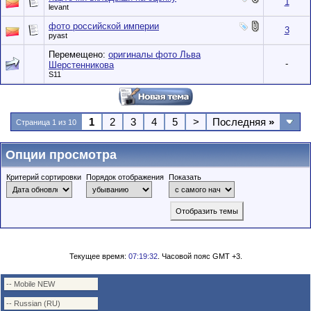
1
levant
фото российской империи
3
pyast
Перемещено:
оригиналы фото Льва
-
Шерстенникова
S11
1
2
3
4
5
>
Последняя
»
Страница 1 из 10
Опции просмотра
Критерий сортировки
Порядок отображения
Показать
Текущее время:
07:19:32
. Часовой пояс GMT +3.