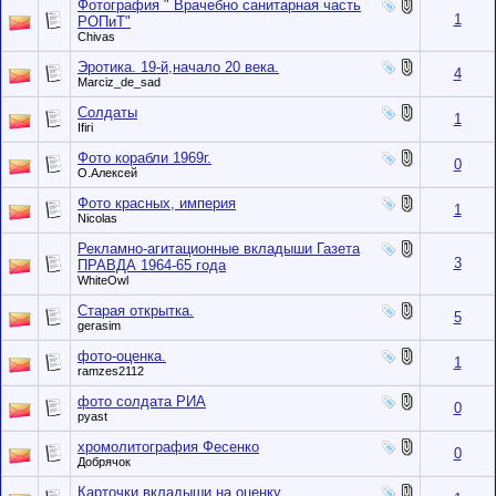
Фотография " Врачебно санитарная часть
1
РОПиТ"
Chivas
Эротика. 19-й,начало 20 века.
4
Marciz_de_sad
Солдаты
1
Ifiri
Фото корабли 1969г.
0
О.Алексей
Фото красных, империя
1
Nicolas
Рекламно-агитационные вкладыши Газета
3
ПРАВДА 1964-65 года
WhiteOwl
Старая открытка.
5
gerasim
фото-оценка.
1
ramzes2112
фото солдата РИА
0
pyast
хромолитография Фесенко
0
Добрячок
Карточки вкладыши на оценку