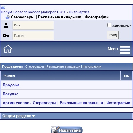
Форум Портала коллекционеров UUU
Филокартия
>
Стереопары | Рекламные вкладыши | Фотографии

Запомнить?

Menu
Подразделы
: Стереопары | Рекламные вкладыши | Фотографии
Раздел
Тем
Продажа
Покупка
Архив сделок - Стереопары | Рекламные вкладыши | Фотографии
Опции раздела