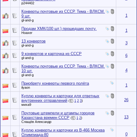
p244402
Конверты почтовые из СССР. Тема - ВЛКСМ.
1
9 шт.
gl-and-g
Продам ХМК(100 шт.) прошедших почту.
1
Hoaxer
13 конвертов
3
gl-and-g
9 конвертов и карточка из СССР
6
gl-and-g
Конверты почтовые из СССР. Тема - ВЛКСМ.
4
10 шт.
gl-and-g
Приобрету конверты первого полёта
1
ilyaon
Куплю конверты и карточки для ответных
26
внутренних отправлений
(
1
2
3
)
миха9
Почтовые штемпели и штампы городов
13
Казахстана времен СССР
(
1
2
)
Слащёв Александр
Куплю конверты и карточки из В-466 Москва
0
Олимпиада-80