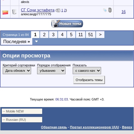
alexis
СГ Сочи эстафета
(
1
2
)
16
александр77777775
1
2
3
4
5
11
51
>
Страница 1 из 84
Последняя
»
Опции просмотра
Критерий сортировки
Порядок отображения
Показать
Текущее время:
06:31:03
. Часовой пояс GMT +3.
Обратная связь
-
Портал коллекционеров UUU
-
Вверх