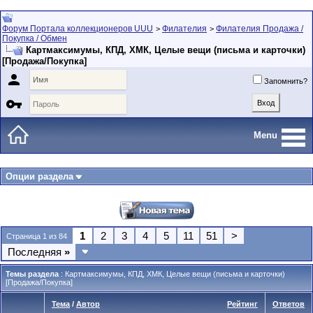
Форум Портала коллекционеров UUU
Филателия
Филателия Продажа /
>
>
Покупка / Обмен
Картмаксимумы, КПД, ХМК, Целые вещи (письма и карточки)
[Продажа/Покупка]

Запомнить?

Menu
Опции раздела
1
2
3
4
5
11
51
>
Страница 1 из 84
Последняя
»
Темы раздела
: Картмаксимумы, КПД, ХМК, Целые вещи (письма и карточки)
[Продажа/Покупка]
Тема
/
Автор
Рейтинг
Ответов