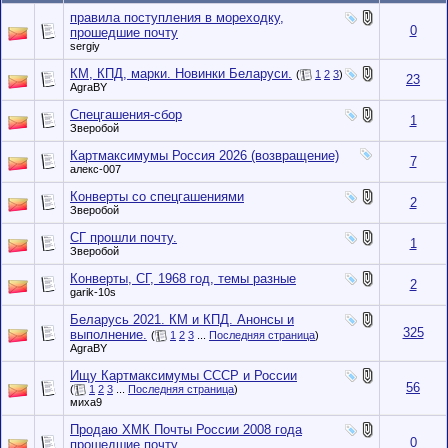
правила поступления в мореходку,
0
прошедшие почту
sergiy
КМ, КПД, марки. Новинки Беларуси.
(
1
2
3
)
23
AgraBY
Спецгашения-сбор
1
Зверобой
Картмаксимумы Россия 2026 (возвращение)
7
алекс-007
Конверты со спецгашениями
2
Зверобой
СГ прошли почту.
1
Зверобой
Конверты, СГ, 1968 год, темы разные
2
garik-10s
Беларусь 2021. КМ и КПД. Анонсы и
325
выполнение.
(
1
2
3
...
Последняя страница
)
AgraBY
Ищу Картмаксимумы СССР и России
56
(
1
2
3
...
Последняя страница
)
миха9
Продаю ХМК Почты России 2008 года
0
прошедшие почту.