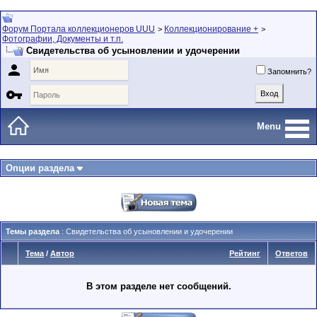
Форум Портала коллекционеров UUU
Коллекционирование +
>
>
Фотографии, Документы и т.п.
Свидетельства об усыновлении и удочерении

Запомнить?

Menu
Опции раздела
Темы раздела
: Свидетельства об усыновлении и удочерении
Тема
/
Автор
Рейтинг
Ответов
В этом разделе нет сообщений.