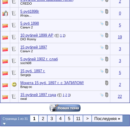
2
CREDO
5 руб1898г
0
Игорь...
5 руб 1898
5
Саныч 2
10 рублей 1899 АР
(
1
2
)
19
DIO Ronny
15 рублей 1897
3
Саныч 2
5 рублей 1902 г. слаб
3
sochi08
15 руб. 1897 г.
5
Sergejs
Монета 15 руб. 1897 г. с ЗАПИЛОМ!
2
Влад-oc
15 рублей 1897 года
(
1
2
3
)
22
owal
1
2
3
4
5
11
>
Последняя
»
Страница 1 из 31