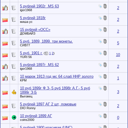
5 рублей 1902г .MS 63
2
igor1968
5 рублей 1818г
2
миша ус
15 рублей «ОСС»
2
ДОМБАЙЗ
5 руб. 1889, 1899. три монеты.
5
СИВ77
5 руб. 1901 г.
(
1
2
)
10
YURI 56
5 рублей 1897г .MS 62
2
igor1968
10 марок 1913 год мс 64 слаб ННР золото
1
KPM
10 руб 1899г Ф.З- 5 руб 1898г А.Г.- 5 руб
3
1899г Э.Б
Выговец
5 рублей 1897 АГ 2 шт, ломовые
2
DIO Ronny
10 рублей 1899 АГ
0
coins2000
5 рублей 1900 красивая (UNC)