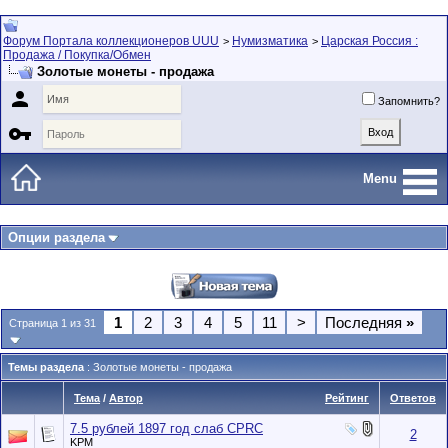
Форум Портала коллекционеров UUU
Нумизматика
Царская Россия :
>
>
Продажа / Покупка/Обмен
Золотые монеты - продажа

Запомнить?

Menu
Опции раздела
1
2
3
4
5
11
>
Последняя
»
Страница 1 из 31
Темы раздела
: Золотые монеты - продажа
Тема
/
Автор
Рейтинг
Ответов
7.5 рублей 1897 год слаб CPRC
2
KPM