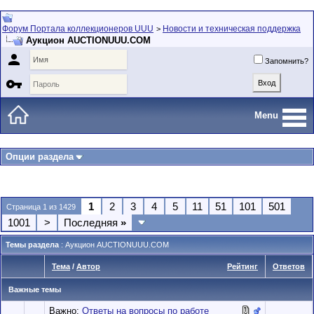
Форум Портала коллекционеров UUU
Новости и техническая поддержка
>
Аукцион AUCTIONUUU.COM

Запомнить?

Menu
Опции раздела
1
2
3
4
5
11
51
101
501
Страница 1 из 1429
1001
>
Последняя
»
Темы раздела
: Аукцион AUCTIONUUU.COM
Тема
/
Автор
Рейтинг
Ответов
Важные темы
Важно:
Ответы на вопросы по работе