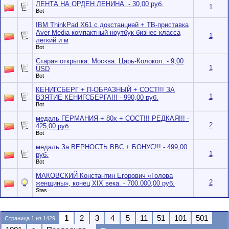
ЛЕНТА НА ОРДЕН ЛЕНИНА. - 30,00 руб.
1
Bot
IBM ThinkPad X61 с докстанцией + ТВ-приставка
Aver Media компактный ноутбук бизнес-класса
1
легкий и м
Bot
Старая открытка. Москва. Царь-Колокол. - 9,00
1
USD
Bot
КЕНИГСБЕРГ + П-ОБРАЗНЫЙ + СОСТ!!! ЗА
1
ВЗЯТИЕ КЕНИГСБЕРГА!!! - 990,00 руб.
Bot
медаль ГЕРМАНИЯ + 80х + СОСТ!!! РЕДКАЯ!!! -
2
425,00 руб.
Bot
медаль За ВЕРНОСТЬ ВВС + БОНУС!!! - 499,00
1
руб.
Bot
МАКОВСКИЙ Константин Егорович «Голова
2
женщины», конец XIX века. - 700.000,00 руб.
Stas
1
2
3
4
5
11
51
101
501
Страница 1 из 1429