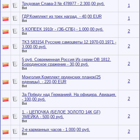
Трудовая Слава-3 № 478977 - 2.300,00 руб.
1
Bot
ГДР.Комплект из трех наград. - 40,00 EUR
1
Bot
5 КОПЕЕК 1910г - (ЭБ-СПБ) - 1.000,00 руб.
2
Bot
ТКЗ 583154 Русские самоцветы 12.1970-03.1971 -
2
3.000,00 руб.
Bot
5 руб. Современная Россия Из серии ОВ 1812.
2
Бородинское сражение - 30,00 руб.
Bot
Монголия.Комплект орденских планок(25
2
еденицы). - 220,00 EUR
Bot
За Победу над Германией. На офицера. Авиация.
2
- 100,00 руб.
Bot
1. - ЦЕПОЧКА (БЕЛОЕ ЗОЛОТО 14К GF)
2
ЗМЕЙКА - 500,00 руб.
Bot
2-е карманных часов - 1.000,00 руб.
2
Bot