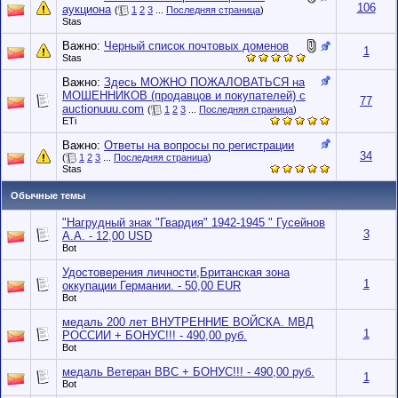
106
аукциона
(
1
2
3
...
Последняя страница
)
Stas
Важно:
Черный список почтовых доменов
1
Stas
Важно:
Здесь МОЖНО ПОЖАЛОВАТЬСЯ на
МОШЕННИКОВ (продавцов и покупателей) с
77
auctionuuu.com
(
1
2
3
...
Последняя страница
)
ETi
Важно:
Ответы на вопросы по регистрации
34
(
1
2
3
...
Последняя страница
)
Stas
Обычные темы
"Нагрудный знак "Гвардия" 1942-1945 " Гусейнов
3
А.А. - 12,00 USD
Bot
Удостоверения личности,Британская зона
1
оккупации Германии. - 50,00 EUR
Bot
медаль 200 лет ВНУТРЕННИЕ ВОЙСКА. МВД
1
РОССИИ + БОНУС!!! - 490,00 руб.
Bot
медаль Ветеран ВВС + БОНУС!!! - 490,00 руб.
1
Bot