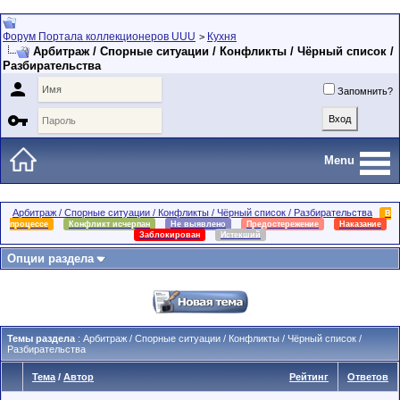
Форум Портала коллекционеров UUU
Кухня
>
Арбитраж / Спорные ситуации / Конфликты / Чёрный список /
Разбирательства

Запомнить?

Menu
Арбитраж / Спорные ситуации / Конфликты / Чёрный список / Разбирательства
В
процессе
Конфликт исчерпан
Не выявлено
Предостережение
Наказание
Заблокирован
Истекший
Опции раздела
Темы раздела
: Арбитраж / Спорные ситуации / Конфликты / Чёрный список /
Разбирательства
Тема
/
Автор
Рейтинг
Ответов