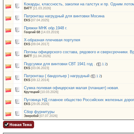
Кокарды, классность, заколки на галстук и пр. Одним лото
BATT
[21.03.2026]
Патронташ нагрудный для винтовки Мосина
EKS
[07.04.2025]
Пряжки МНК обр.1948 г.
Георгий 68
[14.03.2019]
Х-образная плечевая портупея
EKS
[09.04.2017]
Погоны офицерского состава, рядового и сверхсрочники. В
BATT
[11.04.2026]
Подсумки для винтовки СВТ 1941 год .
(
1
2
)
EKS
[03.06.2023]
Патронташ ( бандольер ) нагрудный
(
1
2
)
EKS
[09.12.2014]
Сумка полевая офицерская малая (планшет) новая.
Крутецкий
[10.03.2026]
Пуговица НД главное общество Российских железных доро
EKS
[29.05.2026]
Сбор фурнитуры
Зверобой
[07.07.2026]