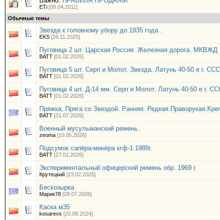
Важно:
ПРАВИЛА ПРОДАЖИ
ETi
[09.04.2011]
Обычные темы
Звезда к головному убору до 1935 года .
EKS
[26.11.2025]
Пуговица 2 шт. Царская Россия. Железная дорога. МКВЖД
BATT
[01.02.2026]
Пуговица 5 шт. Серп и Молот. Звезда. Латунь 40-50 е г. СС
BATT
[01.02.2026]
Пуговица 4 шт. Д-14 мм. Серп и Молот. Латунь 40-50 е г. С
BATT
[01.02.2026]
Пряжка, Пряга со Звездой. Ранняя. Редкая.Праворукая.Кре
BATT
[31.07.2026]
Военный мусульманский ремень.
zeoma
[10.05.2026]
Подсумок сапёра-минёра кгф-1 1988г.
BATT
[27.01.2026]
Экспериментальный офицерский ремень обр. 1969 г.
Крутецкий
[23.02.2025]
Бескозырка
Марик78
[28.07.2026]
Каска м35
kosarevs
[20.08.2024]