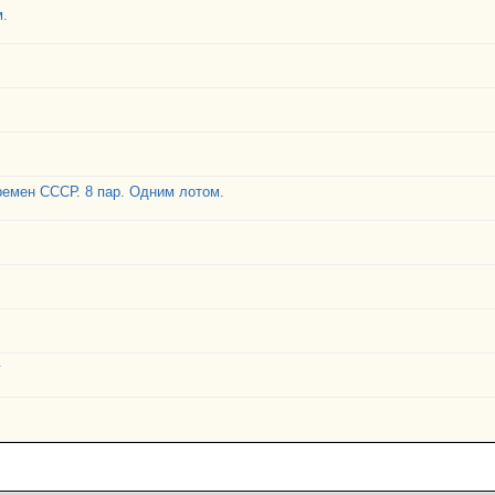
м.
ремен СССР. 8 пар. Одним лотом.
г