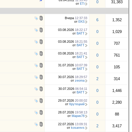
09.04.2011
11:35:43
0
31,383
от
ETi
Вчера
12:37:33
6
1,352
от
EKS
03.08.2026
18:22:17
0
1,029
от
BATT
03.08.2026
18:21:55
0
707
от
BATT
03.08.2026
18:21:41
0
761
от
BATT
31.07.2026
10:07:39
0
105
от
BATT
30.07.2026
18:29:57
2
314
от
zeoma
30.07.2026
06:54:11
0
1,446
от
BATT
29.07.2026
20:00:02
0
2,280
от
Крутецкий
28.07.2026
19:58:13
0
88
от
Марик78
22.07.2026
13:09:31
2
3,417
от
kosarevs