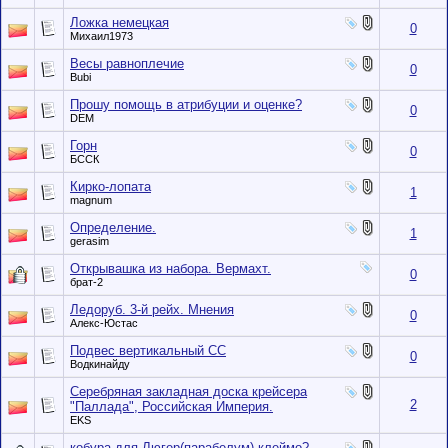
Ложка немецкая
0
Михаил1973
Весы равноплечие
0
Bubi
Прошу помощь в атрибуции и оценке?
0
DEM
Горн
0
БССК
Кирко-лопата
1
magnum
Определение.
1
gerasim
Открывашка из набора. Вермахт.
0
брат-2
Ледоруб. 3-й рейх. Мнения
0
Алекс-Юстас
Подвес вертикальный СС
0
Водкинайду
Серебряная закладная доска крейсера
2
"Паллада", Российская Империя.
EKS
кобура для Люгер(парабелум) клеймо?