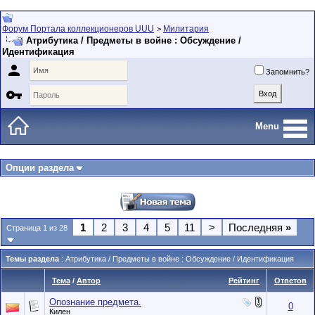
Форум Портала коллекционеров UUU
Милитария
>
Атрибутика / Предметы в войне : Обсуждение /
Идентификация

Запомнить?

Menu
Опции раздела
1
2
3
4
5
11
>
Последняя
»
Страница 1 из 28
Темы раздела
: Атрибутика / Предметы в войне : Обсуждение / Идентификация
Тема
/
Автор
Рейтинг
Ответов
Опознание предмета.
0
Килен