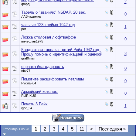
2
форд
Табель о "званиях" NSDAP, 20 век.
0
ЛАВладимир
часы чс 123 клеймо 1942 год
1
per
Ложка столовая люфтваффе
0
вячеслав1975
Квадратная тарелка Третий Рейх 1942 год.
3
Прошу помочь с идентификацией и оценкой
graf0man
справка благодарность
0
nbv77
Помогите расшифровать петлицы
0
Руслан04
Армейский котелок.
0
RURIKUS
Печать 3 Рейх
1
igor_34
1
2
3
4
5
11
>
Последняя
»
Страница 1 из 28