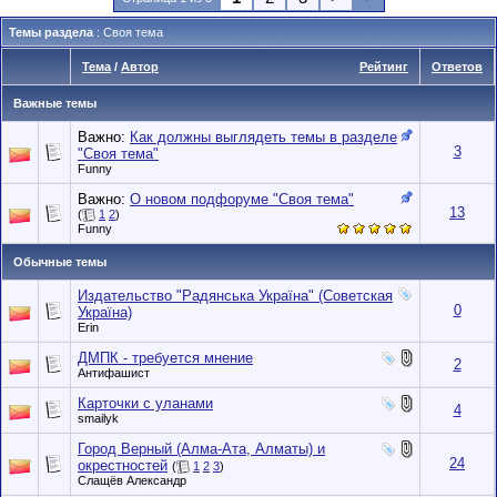
Темы раздела
: Своя тема
Тема
/
Автор
Рейтинг
Ответов
Важные темы
Важно:
Как должны выглядеть темы в разделе
3
"Своя тема"
Funny
Важно:
О новом подфоруме "Своя тема"
13
(
1
2
)
Funny
Обычные темы
Издательство "Радянська Україна" (Советская
0
Україна)
Erin
ДМПК - требуется мнение
2
Антифашист
Карточки с уланами
4
smailyk
Город Верный (Алма-Ата, Алматы) и
24
окрестностей
(
1
2
3
)
Слащёв Александр