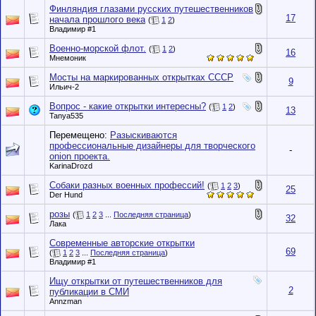
Финляндия глазами русских путешественников
17
начала прошлого века
(
1
2
)
Влaдимир #1
Военно-морской флот.
(
1
2
)
16
Мнемоник
Мосты на маркированных открытках СССР
9
Ильич-2
Вопрос - какие открытки интересны?
(
1
2
)
13
Tanya535
Перемещено:
Разыскиваются
профессиональные дизайнеры для творческого
-
onion проекта.
KarinaDrozd
Собаки разных военных профессий!
(
1
2
3
)
25
Der Hund
розы
(
1
2
3
...
Последняя страница
)
32
Лака
Современные авторские открытки
69
(
1
2
3
...
Последняя страница
)
Влaдимир #1
Ищу открытки от путешественников для
2
публикации в СМИ
Annzman