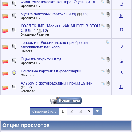
Филателистическая контора. Оценка и тд
0
lapochka1717
оценка почтовых карточек и тд
(
1
2
)
10
lapochka1717
КОЛЛЕКЦИЯ "Москва! кАК МНОГО В ЭТОМ
17
СЛОВЕ"
(
1
2
)
Владимир Разепин
Теперь и в России можно приобрести
0
аляскинских кли каев
LilyKors
Оцените открытки и тд
4
lapochka1717
Почтовые карточки и фотографии.
3
Observer
Альбом с фотографиями Японии 19 век.
12
(
1
2
)
veronic32
1
2
3
>
Страница 1 из 3
Опции просмотра