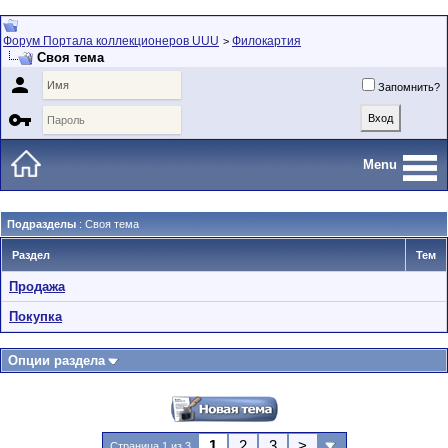
Форум Портала коллекционеров UUU
Филокартия
>
Своя тема

Запомнить?

Menu
Подразделы
: Своя тема
Раздел
Тем
Продажа
Покупка
Опции раздела
1
2
3
>
Страница 1 из 3