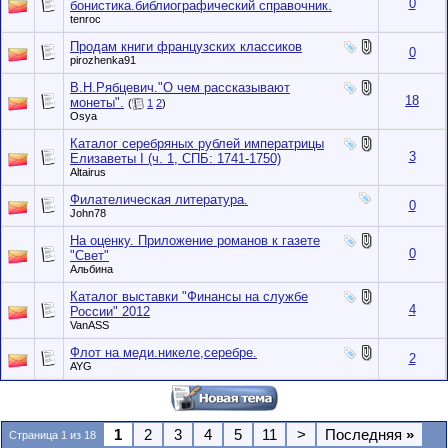
0
бонистика.библиографический справочник.
tenroc
Продам книги французских классиков
0
pirozhenka91
В.Н.Рябцевич."О чем рассказывают
18
монеты".
(
1
2
)
Osya
Каталог серебряных рублей императрицы
3
Елизаветы I (ч. 1, СПБ: 1741-1750)
Altairus
Филателическая литература.
0
John78
На оценку. Приложение романов к газете
0
"Свет"
Альбина
Каталог выставки "Финансы на службе
4
России" 2012
VanASS
Флот на меди.никеле,серебре.
2
AYG
1
2
3
4
5
11
>
Последняя
»
Страница 1 из 18