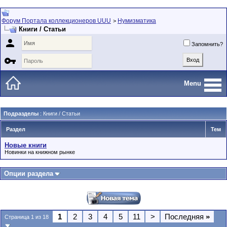
Форум Портала коллекционеров UUU
Нумизматика
>
Книги / Статьи

Запомнить?

Menu
Подразделы
: Книги / Статьи
Раздел
Тем
Новые книги
Новинки на книжном рынке
Опции раздела
1
2
3
4
5
11
>
Последняя
»
Страница 1 из 18