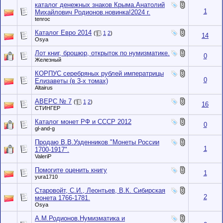
каталог денежных знаков Крыма.Анатолий
1
Михайлович Родионов.новинка!2024 г.
tenroc
Каталог Евро 2014
(
1
2
)
14
Osya
Лот книг, брошюр, открыток по нумизматике.
0
Железный
КОРПУС серебряных рублей императрицы
0
Елизаветы (в 3-х томах)
Altairus
АВЕРС № 7
(
1
2
)
16
СТИНГЕР
Каталог монет РФ и СССР 2012
0
gl-and-g
Продаю В.В.Узденников "Монеты России
1
1700-1917".
ValeriP
Помогите оценить книгу
1
yura1710
Старовойт, С.И., Леонтьев, В.К. Сибирская
2
монета 1766-1781.
Osya
А.М.Родионов.Нумизматика и