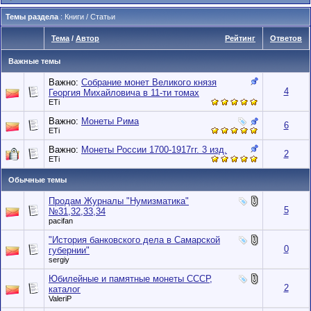
Темы раздела
: Книги / Статьи
Тема
/
Автор
Рейтинг
Ответов
Важные темы
Важно:
Собрание монет Великого князя
4
Георгия Михайловича в 11-ти томах
ETi
Важно:
Монеты Рима
6
ETi
Важно:
Монеты России 1700-1917гг. 3 изд.
2
ETi
Обычные темы
Продам Журналы "Нумизматика"
5
№31,32,33,34
pacifan
"История банковского дела в Самарской
0
губернии"
sergiy
Юбилейные и памятные монеты СССР,
2
каталог
ValeriP