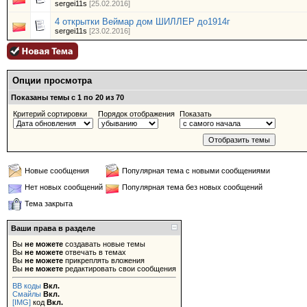
sergei11s
[25.02.2016]
4 открытки Веймар дом ШИЛЛЕР до1914г
sergei11s
[23.02.2016]
Опции просмотра
Показаны темы с 1 по 20 из 70
Критерий сортировки
Порядок отображения
Показать
Новые сообщения
Популярная тема с новыми сообщениями
Нет новых сообщений
Популярная тема без новых сообщений
Тема закрыта
Ваши права в разделе
Вы
не можете
создавать новые темы
Вы
не можете
отвечать в темах
Вы
не можете
прикреплять вложения
Вы
не можете
редактировать свои сообщения
BB коды
Вкл.
Смайлы
Вкл.
[IMG]
код
Вкл.