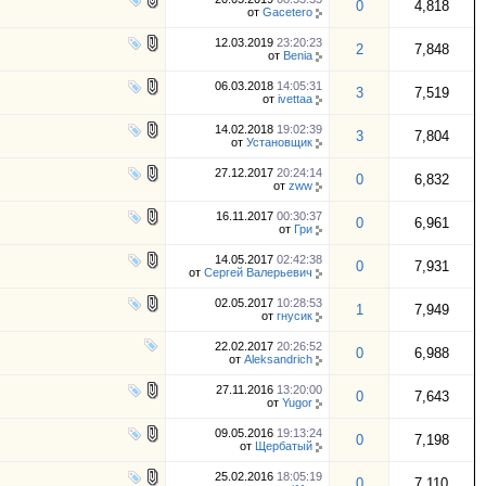
0
4,818
от
Gacetero
12.03.2019
23:20:23
2
7,848
от
Benia
06.03.2018
14:05:31
3
7,519
от
ivettaa
14.02.2018
19:02:39
3
7,804
от
Установщик
27.12.2017
20:24:14
0
6,832
от
zww
16.11.2017
00:30:37
0
6,961
от
Гри
14.05.2017
02:42:38
0
7,931
от
Сергей Валерьевич
02.05.2017
10:28:53
1
7,949
от
гнусик
22.02.2017
20:26:52
0
6,988
от
Aleksandrich
27.11.2016
13:20:00
0
7,643
от
Yugor
09.05.2016
19:13:24
0
7,198
от
Щербатый
25.02.2016
18:05:19
0
7,110