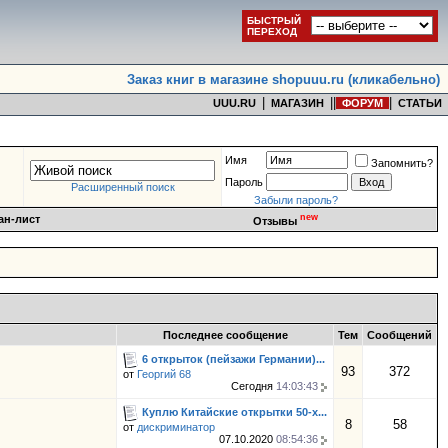
БЫСТРЫЙ
ПЕРЕХОД
Заказ книг в магазине shopuuu.ru (кликабельно)
|
|
|
|
UUU.RU
МАГАЗИН
ФОРУМ
СТАТЬИ
Имя
Запомнить?
Пароль
Расширенный поиск
Забыли пароль?
new
ан-лист
Отзывы
Последнее сообщение
Тем
Сообщений
6 открыток (пейзажи Германии)...
93
372
от
Георгий 68
Сегодня
14:03:43
Куплю Китайские открытки 50-х...
8
58
от
дискриминатор
07.10.2020
08:54:36