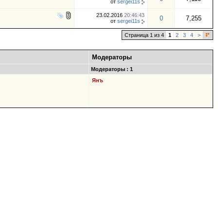
от
sergei11s
23.02.2016
20:46:43
0
7,255
от
sergei11s
Страница 1 из 4
1
2
3
4
>
Модераторы
Модераторы : 1
Янъ