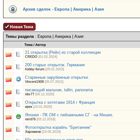
Архив сделок - Европа | Америка | Азия
Темы раздела
: Европа | Америка | Азия
Тема
/
Автор
21 открытка (Рейх) из старой коллекции
CREDO
[01.02.2024]
200 старых открыток. Германия
hobby-forum
[29.01.2023]
Старинные зарубежные открытки.
Vincent1908
[05.07.2021]
писающий мальчик, tallin, panorama
nbv77
[06.12.2020]
Открытка с котятами 1914 г Франция
ирек
[10.01.2020]
Япония - ПК ОМ с пейзажными СГ - на Мешке.
nerd76
[03.12.2018]
Фотооткрытка корабль "Британник"
Харламов
[24.05.2019]
50+ художественных открыток