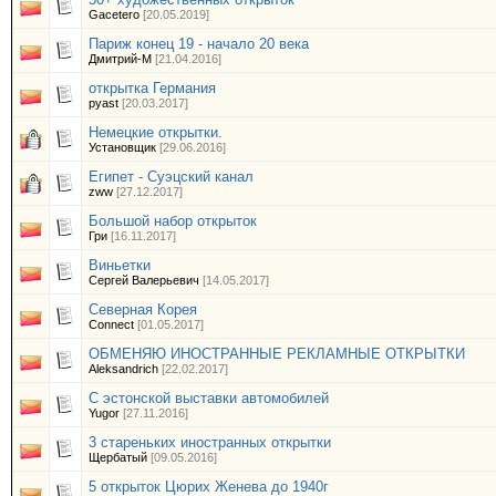
Gacetero
[20.05.2019]
Париж конец 19 - начало 20 века
Дмитрий-М
[21.04.2016]
открытка Германия
pyast
[20.03.2017]
Немецкие открытки.
Установщик
[29.06.2016]
Египет - Суэцский канал
zww
[27.12.2017]
Большой набор открыток
Гри
[16.11.2017]
Виньетки
Сергей Валерьевич
[14.05.2017]
Северная Корея
Сonnect
[01.05.2017]
ОБМЕНЯЮ ИНОСТРАННЫЕ РЕКЛАМНЫЕ ОТКРЫТКИ
Aleksandrich
[22.02.2017]
С эстонской выставки автомобилей
Yugor
[27.11.2016]
3 стареньких иностранных открытки
Щербатый
[09.05.2016]
5 открыток Цюрих Женева до 1940г