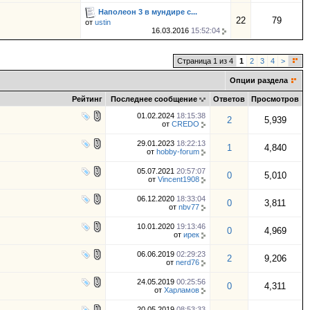
Наполеон 3 в мундире с...
22
79
от
ustin
16.03.2016
15:52:04
Страница 1 из 4
1
2
3
4
>
Опции раздела
Рейтинг
Последнее сообщение
Ответов
Просмотров
01.02.2024
18:15:38
2
5,939
от
CREDO
29.01.2023
18:22:13
1
4,840
от
hobby-forum
05.07.2021
20:57:07
0
5,010
от
Vincent1908
06.12.2020
18:33:04
0
3,811
от
nbv77
10.01.2020
19:13:46
0
4,969
от
ирек
06.06.2019
02:29:23
2
9,206
от
nerd76
24.05.2019
00:25:56
0
4,311
от
Харламов
20.05.2019
08:53:33