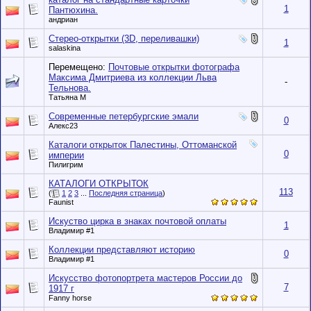
1
Пантюхина.
андриан
Стерео-открытки (3D, переливашки)
1
salaskina
Перемещено:
Почтовые открытки фотографа
Максима Дмитриева из коллекции Льва
-
Тельнова.
Татьяна М
Современные петербургские эмали
0
Алекс23
Каталоги открыток Палестины, Оттоманской
0
империи
Пилигрим
КАТАЛОГИ ОТКРЫТОК
113
(
1
2
3
...
Последняя страница
)
Faunist
Искуство цирка в знаках почтовой оплаты
1
Влaдимир #1
Коллекции представляют историю
0
Влaдимир #1
Искусство фотопортрета мастеров России до
7
1917 г
Fanny horse