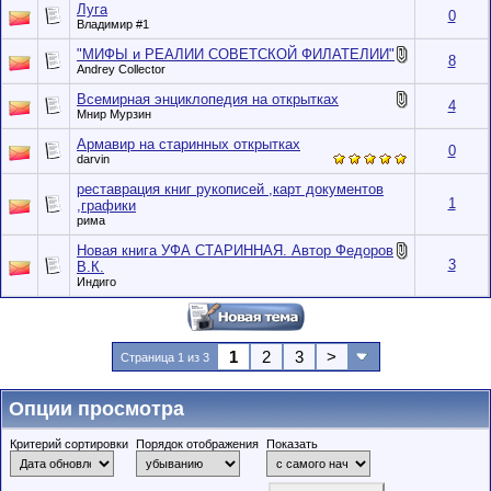
Луга
0
Влaдимир #1
"МИФЫ и РЕАЛИИ СОВЕТСКОЙ ФИЛАТЕЛИИ"
8
Andrey Collector
Всемирная энциклопедия на открытках
4
Мнир Мурзин
Армавир на старинных открытках
0
darvin
реставрация книг рукописей ,карт документов
1
,графики
рима
Новая книга УФА СТАРИННАЯ. Автор Федоров
3
В.К.
Индиго
1
2
3
>
Страница 1 из 3
Опции просмотра
Критерий сортировки
Порядок отображения
Показать