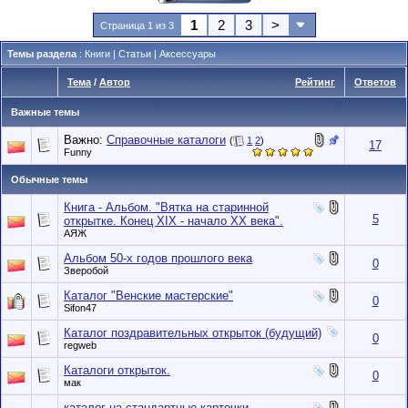
1
2
3
>
Страница 1 из 3
Темы раздела
: Книги | Статьи | Аксессуары
Тема
/
Автор
Рейтинг
Ответов
Важные темы
Важно:
Справочные каталоги
(
1
2
)
17
Funny
Обычные темы
Книга - Альбом. "Вятка на старинной
5
открытке. Конец ХIХ - начало XX века".
АЯЖ
Альбом 50-х годов прошлого века
0
Зверобой
Каталог "Венские мастерские"
0
Sifon47
Каталог поздравительных открыток (будущий)
0
regweb
Каталоги открыток.
0
мак
каталог на стандартные карточки