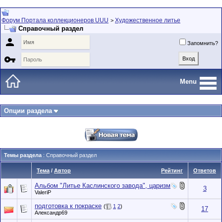
Форум Портала коллекционеров UUU
Художественное литье
>
Справочный раздел

Запомнить?

Menu
Опции раздела
Темы раздела
: Справочный раздел
Тема
/
Автор
Рейтинг
Ответов
Альбом "Литье Каслинского завода", царизм
3
ValeriP
подготовка к покраске
(
1
2
)
17
Александр69