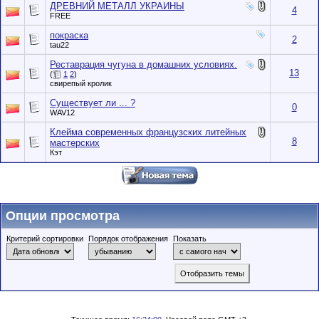
ДРЕВНИЙ МЕТАЛЛ УКРАИНЫ
4
FREE
покраска
2
tau22
Реставрация чугуна в домашних условиях.
13
(
1
2
)
свирепый кролик
Существует ли ... ?
0
WAV12
Клейма современных французских литейных
8
мастерских
Кэт
Опции просмотра
Критерий сортировки
Порядок отображения
Показать