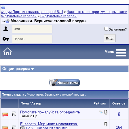
Форум Портала коллекционеров UUU
Частные коллекции, музеи, выставки,
>
виртуальные галереи
Виртуальные галереи
>
Молочники. Вернисаж столовой посуды.

Запомнить?

Menu
Опции раздела
Темы раздела
: Молочники. Вернисаж столовой посуды.
Тема
/
Автор
Рейтинг
Ответов
Помогите пожалуйста определить
0
Татьяна Пр
Elizabeth. Мир моих молочников.
164
(
1
2
3
...
Последняя страница
)