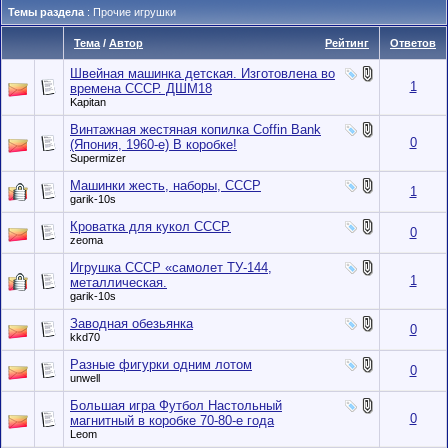
Темы раздела
: Прочие игрушки
Тема
/
Автор
Рейтинг
Ответов
Швейная машинка детская. Изготовлена во
1
времена СССР. ДШМ18
Kapitan
Винтажная жестяная копилка Coffin Bank
0
(Япония, 1960-е) В коробке!
Supermizer
Машинки жесть, наборы, СССР
1
garik-10s
Кроватка для кукол СССР.
0
zeoma
Игрушка СССР «самолет ТУ-144,
1
металлическая.
garik-10s
Заводная обезьянка
0
kkd70
Разные фигурки одним лотом
0
unwell
Большая игра Футбол Настольный
0
магнитный в коробке 70-80-е года
Leom