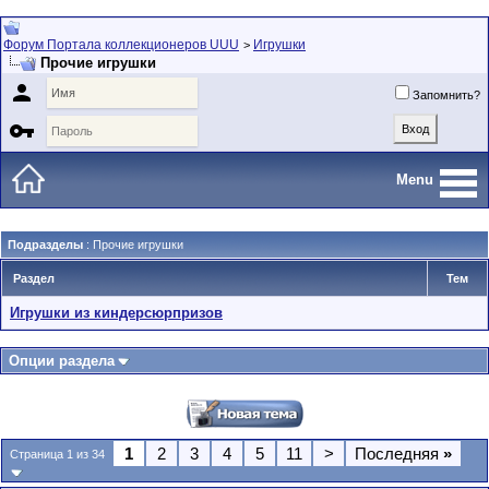
Форум Портала коллекционеров UUU
Игрушки
>
Прочие игрушки

Запомнить?

Menu
Подразделы
: Прочие игрушки
Раздел
Тем
Игрушки из киндерсюрпризов
Опции раздела
1
2
3
4
5
11
>
Последняя
»
Страница 1 из 34