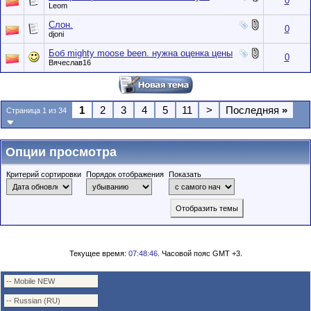
0
Leom
Слон.
0
djoni
Боб mighty moose been. нужна оценка цены
0
Вячеслав16
1
2
3
4
5
11
>
Последняя
»
Страница 1 из 34
Опции просмотра
Критерий сортировки
Порядок отображения
Показать
Текущее время:
07:48:46
. Часовой пояс GMT +3.