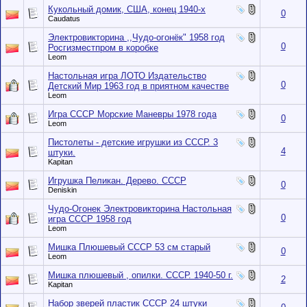
Кукольный домик, США, конец 1940-х
0
Caudatus
Электровикторина ,,Чудо-огонёк" 1958 год
0
Росгизместпром в коробке
Leom
Настольная игра ЛОТО Издательство
0
Детский Мир 1963 год в приятном качестве
Leom
Игра СССР Морские Маневры 1978 года
0
Leom
Пистолеты - детские игрушки из СССР. 3
4
штуки.
Kapitan
Игрушка Пеликан. Дерево. СССР
0
Deniskin
Чудо-Огонек Электровикторина Настольная
0
игра СССР 1958 год
Leom
Мишка Плюшевый СССР 53 см старый
0
Leom
Мишка плюшевый , опилки. СССР. 1940-50 г.
2
Kapitan
Набор зверей пластик СССР 24 штуки