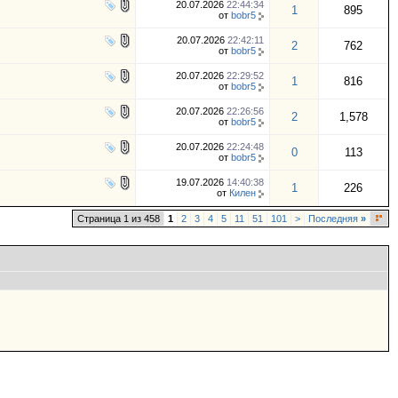
20.07.2026
22:44:34
1
895
от
bobr5
20.07.2026
22:42:11
2
762
от
bobr5
20.07.2026
22:29:52
1
816
от
bobr5
20.07.2026
22:26:56
2
1,578
от
bobr5
20.07.2026
22:24:48
0
113
от
bobr5
19.07.2026
14:40:38
1
226
от
Килен
Страница 1 из 458
1
2
3
4
5
11
51
101
>
Последняя
»