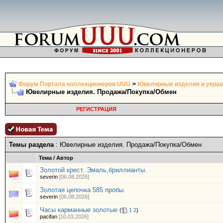
Форум Портала коллекционеров UUU
>
Ювелирные изделия и укра
Ювелирные изделия. Продажа/Покупка/Обмен
РЕГИСТРАЦИЯ
Темы раздела
: Ювелирные изделия. Продажа/Покупка/Обмен
Тема
/
Автор
Золотой крест. Эмаль,бриллианты.
severin
[06.08.2026]
Золотая цепочка 585 пробы.
severin
[06.08.2026]
Часы карманные золотые
(
1
2
)
pacifan
[10.03.2026]