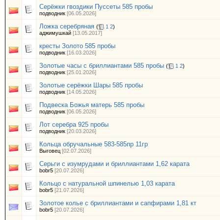
Серёжки гвоздики Пуссеты 585 пробы
подводник
[06.05.2026]
Ложка серебряная
(
1
2
)
аджимушкай
[13.05.2017]
кресты Золото 585 пробы
подводник
[16.03.2026]
Золотые часы с бриллиантами 585 пробы
(
1
2
)
подводник
[25.01.2026]
Золотые серёжки Шары 585 пробы
подводник
[14.05.2026]
Подвеска Божья матерь 585 пробы
подводник
[06.05.2026]
Лот серебра 925 пробы
подводник
[20.03.2026]
Кольца обручальные 583-585пр 11гр
Выговец
[02.07.2026]
Серьги с изумрудами и бриллиантами 1,62 карата
bobr5
[20.07.2026]
Кольцо с натуральной шпинелью 1,03 карата
bobr5
[21.07.2026]
Золотое колье с бриллиантами и сапфирами 1,81 кт
bobr5
[20.07.2026]