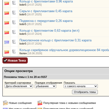
Кольцо с бриллиантами 0,96 карата
bobr5
[14.07.2025]
Серьги с бриллиантами 0,45 карата
bobr5
[16.07.2025]
Подвеска с перидотами 0,26 карата
bobr5
[28.07.2025]
Кольцо с бриллиантом 0,63 карата (мгл)
bobr5
[10.07.2024]
Помолвочное кольцо с бриллиантом 0,31 карата
bobr5
[20.07.2026]
Кольцо серебряное обручальное дореволюционное 84 проб
Килен
[18.06.2026]
Опции просмотра
Показаны темы с 1 по 20 из 9157
Критерий сортировки
Порядок отображения
Показать
Новые сообщения
Популярная тема с новыми сообщениями
Нет новых сообщений
Популярная тема без новых сообщений