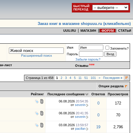
БЫСТРЫЙ
ПЕРЕХОД
Заказ книг в магазине shopuuu.ru (кликабельно)
|
|
|
|
UUU.RU
МАГАЗИН
ФОРУМ
СТАТЬИ
Имя
Запомнить?
Пароль
Расширенный поиск
Забыли пароль?
new
ан-лист
Отзывы
Страница 1 из 458
1
2
3
4
5
11
51
101
>
Последняя
»
Опции раздела
Рейтинг
Последнее сообщение
Ответов
Просмотров
06.08.2026
20:54:35
0
172
от
severin
06.08.2026
20:41:35
0
70
от
severin
03.08.2026
13:59:57
19
2,796
от
pacifan