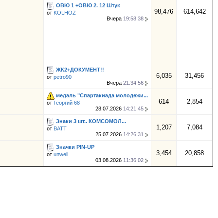
ОВЮ 1 +ОВЮ 2. 12 Штук
98,476
614,642
от
KOLHOZ
Вчера
19:58:38
ЖК2+ДОКУМЕНТ!!
6,035
31,456
от
petro90
Вчера
21:34:56
медаль "Спартакиада молодежи...
614
2,854
от
Георгий 68
28.07.2026
14:21:45
Знаки 3 шт.. КОМСОМОЛ...
1,207
7,084
от
BATT
25.07.2026
14:26:31
Значки PIN-UP
3,454
20,858
от
unwell
03.08.2026
11:36:02