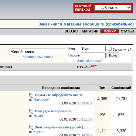
БЫСТРЫЙ
ПЕРЕХОД
Заказ книг в магазине shopuuu.ru (кликабельно)
|
|
|
|
UUU.RU
МАГАЗИН
ФОРУМ
СТАТЬИ
Имя
Запомнить?
Пароль
Расширенный поиск
Забыли пароль?
new
ан-лист
Отзывы
Последнее сообщение
Тем
Сообщений
Помогите определить что за...
4,989
29,781
от
Maccavey
01.08.2026
03:23:01
Ищу удостоверение к...
196
876
от
Nywolo
06.01.2026
18:21:18
Знак академический ( ромб )....
1,111
6,330
от
Kapitan
04.08.2026
11:24:37