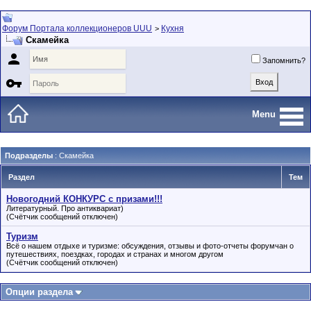
Форум Портала коллекционеров UUU
Кухня
>
Скамейка

Запомнить?

Menu
Подразделы
: Скамейка
Раздел
Тем
Новогодний КОНКУРС с призами!!!
Литературный. Про антиквариат)
(Счётчик сообщений отключен)
Туризм
Всё о нашем отдыхе и туризме: обсуждения, отзывы и фото-отчеты форумчан о
путешествиях, поездках, городах и странах и многом другом
(Счётчик сообщений отключен)
Опции раздела