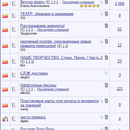
Вкусно жрать
(
1
2
3
...
Последняя страница
)
1,056
Елена Анатольевна
ТЕАТР: обожаем и оцениваем
8
S11
Рассказываем анекдоты!
52
(
1
2
3
...
Последняя страница
)
Трудоголик
наложный платёж: сенсационные новые
12
правила пересылки!
(
1
2
)
S11
НАШЕ ТВОРЧЕСТВО. Стихи. Проза. | Часть 2
23
(
1
2
3
)
Bot
СДЭК доставка
3
oleg01
Оффтопные беседы
121
(
1
2
3
...
Последняя страница
)
АФ163
Пластиковые карты для оплаты в интернете
0
за границей
camp
чисто поржать
4
dijatel
Русское Лото-Лохо