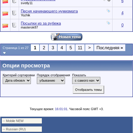
6
svetly11
Песня начинающего нумизмата
4
Yozhik
Посылки из за рубежа
0
masterok87
1
2
3
4
5
11
>
Последняя
»
Страница 1 из 27
Опции просмотра
Критерий сортировки
Порядок отображения
Показать
Текущее время:
16:01:01
. Часовой пояс GMT +3.