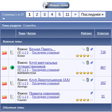
1
2
3
4
5
11
>
Последняя
»
Страница 1 из 27
Темы раздела
: Скамейка
Тема
/
Автор
Рейтинг
Ответов
Важные темы
Важно:
Вечная Память...
716
(
1
2
3
...
Последняя страница
)
Бэкки
Важно:
Клуб виртуальных
путешественников
867
(
1
2
3
...
Последняя страница
)
BARBAROSSA
Важно:
Клуб Джентельменов UUU
162
(
1
2
3
...
Последняя страница
)
Aivengo
Важно:
Правила поведения:
31
(
1
2
3
...
Последняя страница
)
Faunist
Обычные темы