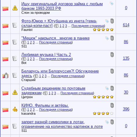
Ищу оригинальный договор займа с любым
0
банком 1993-2003 РФ
Слон за проводом
Фото-Юмор + Ютубщина из инета [тема-
614
склад-копи-паст]
(
1
2
3
...
Последняя страница
)
Faunist
"Мешок" накрылся...многие в панике
86
(
1
2
3
...
Последняя страница
)
S11
Любимая музыка | Часть 2
135
(
1
2
3
...
Последняя страница
)
Bot
Беларусь или Белоруссия?! Обсуждение
86
здесь
(
1
2
3
...
Последняя страница
)
Старший
Судебным решением по почтовым
30
задержкам
(
1
2
3
...
Последняя страница
)
Цитрон
КИНО. Фильмы и актёры.
396
(
1
2
3
...
Последняя страница
)
kasandra
запрет разной символики в лотах,
0
ограничение на количество картинок в лоте
S11